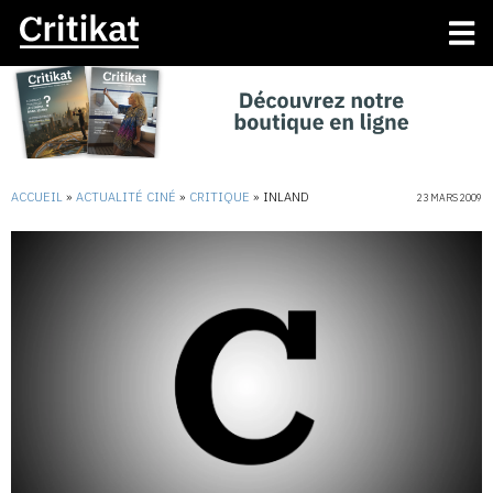
ACCUEIL
»
ACTUALITÉ CINÉ
»
CRITIQUE
»
INLAND
23 MARS 2009