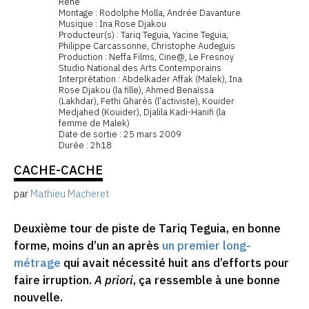
René
Montage : Rodolphe Molla, Andrée Davanture
Musique : Ina Rose Djakou
Producteur(s) : Tariq Teguia, Yacine Teguia,
Philippe Carcassonne, Christophe Audeguis
Production : Neffa Films, Cine@, Le Fresnoy
Studio National des Arts Contemporains
Interprétation : Abdelkader Affak (Malek), Ina
Rose Djakou (la fille), Ahmed Benaïssa
(Lakhdar), Fethi Gharès (l’activiste), Kouider
Medjahed (Kouider), Djalila Kadi-Hanifi (la
femme de Malek)
Date de sortie : 25 mars 2009
Durée : 2h18
CACHE-CACHE
par
Mathieu Macheret
Deuxième tour de piste de Tariq Teguia, en bonne
forme, moins d’un an après
un premier long-
métrage
qui avait nécessité huit ans d’efforts pour
faire irruption.
A priori
, ça ressemble à une bonne
nouvelle.