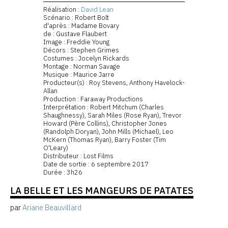
Réalisation :
David Lean
Scénario : Robert Bolt
d'après : Madame Bovary
de : Gustave Flaubert
Image : Freddie Young
Décors : Stephen Grimes
Costumes : Jocelyn Rickards
Montage : Norman Savage
Musique : Maurice Jarre
Producteur(s) : Roy Stevens, Anthony Havelock-
Allan
Production : Faraway Productions
Interprétation : Robert Mitchum (Charles
Shaughnessy), Sarah Miles (Rose Ryan), Trevor
Howard (Père Collins), Christopher Jones
(Randolph Doryan), John Mills (Michael), Leo
McKern (Thomas Ryan), Barry Foster (Tim
O'Leary)
Distributeur : Lost Films
Date de sortie : 6 septembre 2017
Durée : 3h26
LA BELLE ET LES MANGEURS DE PATATES
par
Ariane Beauvillard