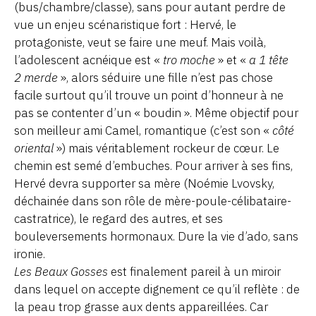
(bus/chambre/classe), sans pour autant perdre de
vue un enjeu scénaristique fort : Hervé, le
protagoniste, veut se faire une meuf. Mais voilà,
l’adolescent acnéique est «
tro moche
» et «
a 1 tête
2 merde
», alors séduire une fille n’est pas chose
facile surtout qu’il trouve un point d’honneur à ne
pas se contenter d’un « boudin ». Même objectif pour
son meilleur ami Camel, romantique (c’est son «
côté
oriental
») mais véritablement rockeur de cœur. Le
chemin est semé d’embuches. Pour arriver à ses fins,
Hervé devra supporter sa mère (Noémie Lvovsky,
déchainée dans son rôle de mère-poule-célibataire-
castratrice), le regard des autres, et ses
bouleversements hormonaux. Dure la vie d’ado, sans
ironie.
Les Beaux Gosses
est finalement pareil à un miroir
dans lequel on accepte dignement ce qu’il reflète : de
la peau trop grasse aux dents appareillées. Car