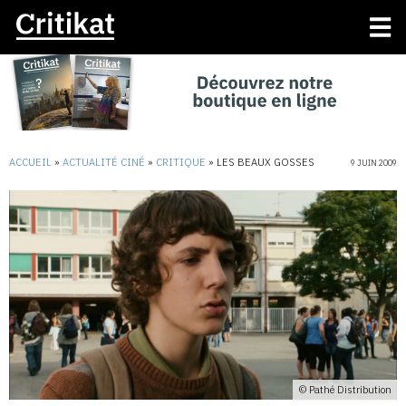
ACCUEIL
»
ACTUALITÉ CINÉ
»
CRITIQUE
»
LES BEAUX GOSSES
9 JUIN 2009
© Pathé Distribution