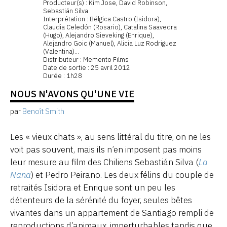
Producteur(s) : Kim Jose, David Robinson,
Sebastián Silva
Interprétation : Bélgica Castro (Isidora),
Claudia Celedón (Rosario), Catalina Saavedra
(Hugo), Alejandro Sieveking (Enrique),
Alejandro Goic (Manuel), Alicia Luz Rodriguez
(Valentina)...
Distributeur : Memento Films
Date de sortie : 25 avril 2012
Durée : 1h28
NOUS N'AVONS QU'UNE VIE
par
Benoît Smith
Les « vieux chats », au sens littéral du titre, on ne les
voit pas souvent, mais ils n’en imposent pas moins
leur mesure au film des Chiliens Sebastián Silva (
La
Nana
) et Pedro Peirano. Les deux félins du couple de
retraités Isidora et Enrique sont un peu les
détenteurs de la sérénité du foyer, seules bêtes
vivantes dans un appartement de Santiago rempli de
reproductions d’animaux, imperturbables tandis que