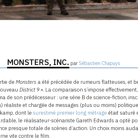
MONSTERS, INC.
par
Sébastien Chapuys
rtie de
Monsters
a été précédée de rumeurs flatteuses, et 
 nouveau
District 9
». La comparaison s’impose effectivement
a de son prédécesseur : une série B de science-fiction, ins
) réaliste et chargée de messages (plus ou moins) politique
kamp, dont le
surestimé premier long métrage
était saturé 
ardable, le réalisateur-scénariste Gareth Edwards a opté p
ce presque totale de scènes d’action. Un choix moins audacie
rne vite contre le film.