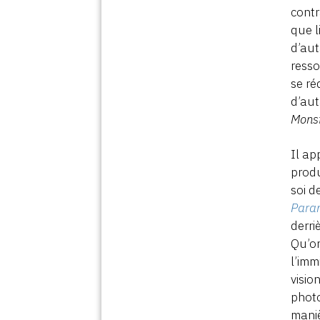
contr
que l
d’aut
resso
se ré
d’aut
Mons
Il ap
produ
soi d
Paran
derri
Qu’on
l’imm
visio
photo
maniè