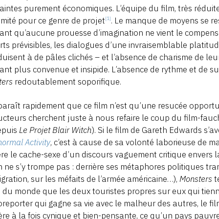
aintes purement économiques. L’équipe du film, très réduite
imité pour ce genre de projet
. Le manque de moyens se r
[1]
ant qu’aucune prouesse d’imagination ne vient le compenser.
rts prévisibles, les dialogues d’une invraisemblable platit
duisent à de pâles clichés – et l’absence de charisme de leur
ant plus convenue et insipide. L’absence de rythme et de s
ters
redoutablement soporifique.
paraît rapidement que ce film n’est qu’une resucée opport
cteurs cherchent juste à nous refaire le coup du film-fauc
epuis
Le Projet Blair Witch
). Si le film de Gareth Edwards s’
ormal Activity
, c’est à cause de sa volonté laborieuse de 
ère le cache-sexe d’un discours vaguement critique envers la
 ne s’y trompe pas : derrière ses métaphores politiques tr
igration, sur les méfaits de l’armée américaine…),
Monsters
t
n du monde que les deux touristes propres sur eux qui tien
reporter qui gagne sa vie avec le malheur des autres, le film
re à la fois cynique et bien-pensante, ce qu’un pays pauvr