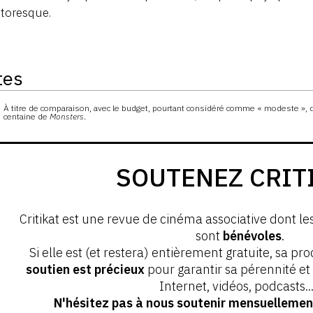
ttoresque.
tes
s
À titre de comparaison, avec le budget, pourtant considéré comme « modeste »,
centaine de
Monsters
.
SOUTENEZ CRIT
Critikat est une revue de cinéma associative dont le
sont
bénévoles
.
Si elle est (et restera) entièrement gratuite, sa pr
soutien est précieux
pour garantir sa pérennité e
Internet, vidéos, podcasts...
N'hésitez pas à nous soutenir mensuellement