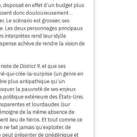
, disposait en effet d’un budget plus
essent donc douloureusement…
 Le scénario est grossier, ses
ude. Les deux personnages principaux
s interprètes rend leur idylle
uspense achève de rendre la vision de
uniste de
District 9
, et que ses
hé-qui-crée-la-surprise (un genre en
avère plus antipathique qu’un
masquer la pauvreté de ses enjeux
 politique extérieure des États-Unis.
ansparentes et lourdaudes (sur
émoigne de la même absence de
nent lieu de héros. Et tout comme ce
 ne fait jamais qu’exploiter, de
e peut présenter de cinégénique et