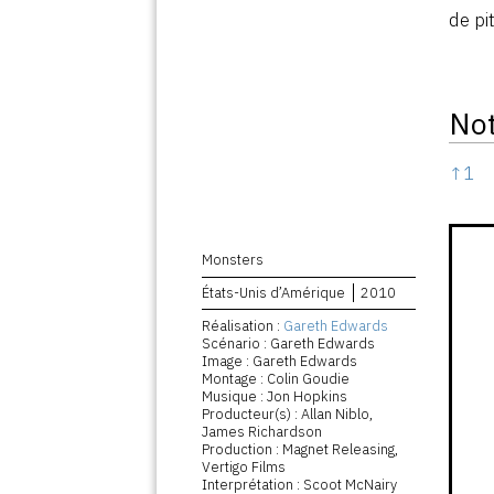
de pi
No
Note
↑
1
Monsters
États-Unis d’Amérique
2010
Réalisation :
Gareth Edwards
Scénario : Gareth Edwards
Image : Gareth Edwards
Montage : Colin Goudie
Musique : Jon Hopkins
Producteur(s) : Allan Niblo,
James Richardson
Production : Magnet Releasing,
Vertigo Films
Interprétation : Scoot McNairy