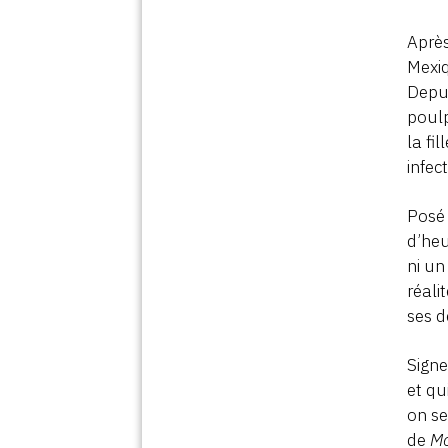
Après
Mexiq
Depui
poul
la fi
infec
Posé 
d’heu
ni un
réali
ses d
Signe
et qu
on se
de
Mo