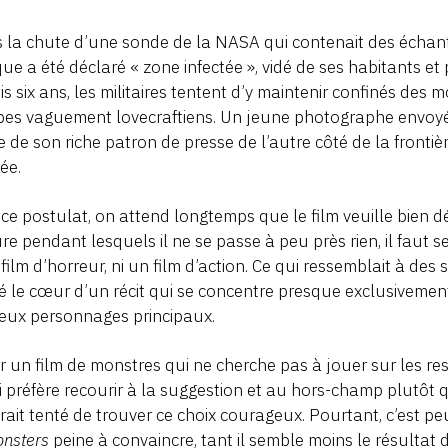
 la chute d’une sonde de la NASA qui contenait des échanti
ue a été déclaré « zone infectée », vidé de ses habitants et 
s six ans, les militaires tentent d’y maintenir confinés des
pes vaguement lovecraftiens. Un jeune photographe envoy
lle de son riche patron de presse de l’autre côté de la frontiè
tée.
ce postulat, on attend longtemps que le film veuille bien d
re pendant lesquels il ne se passe à peu près rien, il faut se
 film d’horreur, ni un film d’action. Ce qui ressemblait à des
té le cœur d’un récit qui se concentre presque exclusivemen
eux personnages principaux.
r un film de monstres qui ne cherche pas à jouer sur les re
i préfère recourir à la suggestion et au hors-champ plutôt q
rait tenté de trouver ce choix courageux. Pourtant, c’est peu
nsters
peine à convaincre, tant il semble moins le résultat