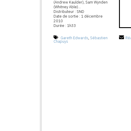
(Andrew Kaulder), Sam Wynden
(Whitney Able)...
Distributeur : SND
Date de sortie : 1 décembre
2010
Durée : 1h33
Gareth Edwards
,
Sébastien
Réa
Chapuys