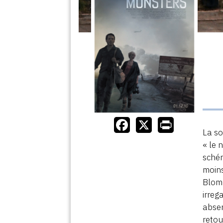
La so
« le
schém
moins
Blom
irreg
absen
retou