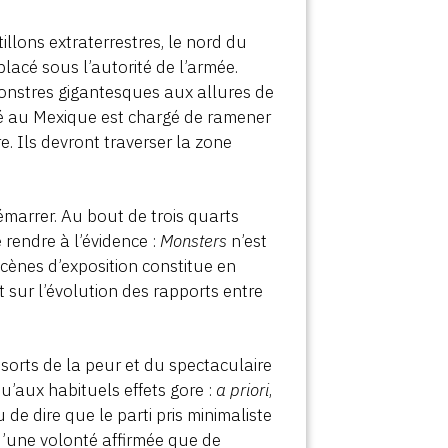
llons extraterrestres, le nord du
placé sous l’autorité de l’armée.
 monstres gigantesques aux allures de
é au Mexique est chargé de ramener
re. Ils devront traverser la zone
émarrer. Au bout de trois quarts
 rendre à l’évidence :
Monsters
n’est
 scènes d’exposition constitue en
t sur l’évolution des rapports entre
ssorts de la peur et du spectaculaire
u’aux habituels effets gore :
a priori
,
 de dire que le parti pris minimaliste
 d’une volonté affirmée que de