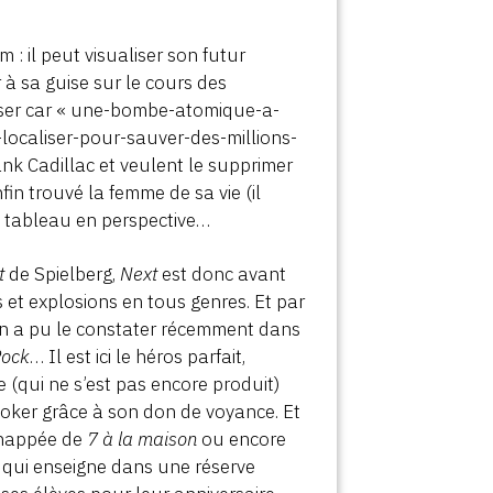
 : il peut visualiser son futur
 à sa guise sur le cours des
iliser car « une-bombe-atomique-a-
la-localiser-pour-sauver-des-millions-
rank Cadillac et veulent le supprimer
nfin trouvé la femme de sa vie (il
au tableau en perspective…
t
de Spielberg,
Next
est donc avant
s et explosions en tous genres. Et par
on a pu le constater récemment dans
Rock
… Il est ici le héros parfait,
(qui ne s’est pas encore produit)
poker grâce à son don de voyance. Et
échappée de
7 à la maison
ou encore
ce qui enseigne dans une réserve