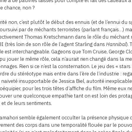
nne à de pauvres laissés pour compte et fait des cadeaux à
e chance, non ?
rité non, c’est plutôt le début des ennuis (et de l’ennui du 
poursuivi par de méchants terroristes (parlant français…) ma
ectivement Thomas Kretschmann dans le rôle du méchant 
I (très loin de son rôle de l’agent Starling dans
Hannibal
).
 est interchangeable. Gageons que Tom Cruise, George Cl
pu jouer le même rôle, cela n’aurait rien changé dans la m
nnages. Rien si ce n’est la consternation. Le jeu des « stars »,
ordre du stéréotype mais entre dans l’ère de l’industrie : re
 naïveté insupportable de Jessica Biel, autorité inexplicabl
oéquipier, pour les trois têtes d’affiche du film. Même eux ne 
ouver une quelconque empathie tant on est loin des protago
 et de leurs sentiments.
amahori semble également occulter la présence physique de
ment des corps dans une temporalité flouée par le pouvo