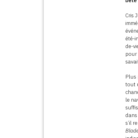
bête 
Cris 
imméd
événe
été-i
de-vi
pour 
savai
Plus
tout 
chanc
le n
suffi
dans 
s’il 
Blade