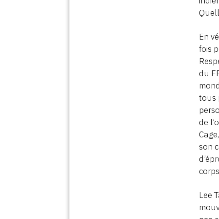
indie
Quell
En vé
fois 
Resp
du FB
monde
tous 
perso
de l’
Cage,
son c
d’épr
corps
Lee T
mouve