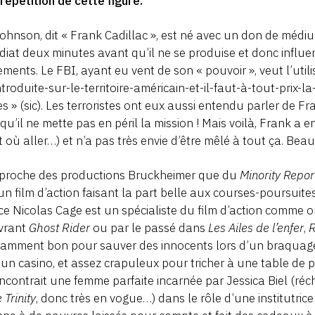
répétition de cette figure.
Johnson, dit « Frank Cadillac », est né avec un don de médium
iat deux minutes avant qu’il ne se produise et donc influer
ments. Le FBI, ayant eu vent de son « pouvoir », veut l’ut
ntroduite-sur-le-territoire-américain-et-il-faut-à-tout-prix-
es » (sic). Les terroristes ont eux aussi entendu parler de F
qu’il ne mette pas en péril la mission ! Mais voilà, Frank a e
t où aller…) et n’a pas très envie d’être mêlé à tout ça. Be
 proche des productions Bruckheimer que du
Minority Repor
un film d’action faisant la part belle aux courses-poursuite
e Nicolas Cage est un spécialiste du film d’action comme 
avrant
Ghost Rider
ou par le passé dans
Les Ailes de l’enfer
,
samment bon pour sauver des innocents lors d’un braquage 
un casino, et assez crapuleux pour tricher à une table de 
rencontrait une femme parfaite incarnée par Jessica Biel (r
 Trinity
, donc très en vogue…) dans le rôle d’une institutri