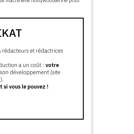
sse machinerie hollywoodienne pour
IKAT
s rédacteurs et rédactrices
oduction a un coût :
votre
t son développement (site
).
 si vous le pouvez !