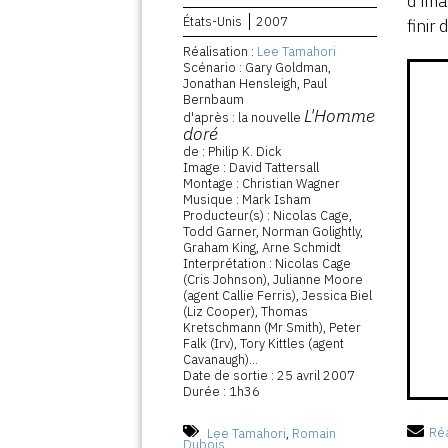
d’im
États-Unis
2007
finir 
Réalisation :
Lee Tamahori
Scénario : Gary Goldman,
Jonathan Hensleigh, Paul
Bernbaum
L'Homme
d'après : la nouvelle
doré
de : Philip K. Dick
Image : David Tattersall
Montage : Christian Wagner
Musique : Mark Isham
Producteur(s) : Nicolas Cage,
Todd Garner, Norman Golightly,
Graham King, Arne Schmidt
Interprétation : Nicolas Cage
(Cris Johnson), Julianne Moore
(agent Callie Ferris), Jessica Biel
(Liz Cooper), Thomas
Kretschmann (Mr Smith), Peter
Falk (Irv), Tory Kittles (agent
Cavanaugh)...
Date de sortie : 25 avril 2007
Durée : 1h36
Lee Tamahori
,
Romain
Réa
Dubois