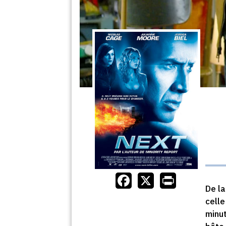
De la
celle
minut