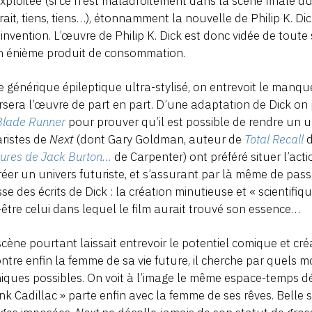
xploitée (si ce n’est maladroitement dans la scène finale d
ait, tiens, tiens…), étonnamment la nouvelle de Philip K. Dic
 invention. L’œuvre de Philip K. Dick est donc vidée de toute 
n énième produit de consommation.
e générique épileptique ultra-stylisé, on entrevoit le manqu
rsera l’œuvre de part en part. D’une adaptation de Dick on 
Blade Runner
pour prouver qu’il est possible de rendre un u
ristes de
Next
(dont Gary Goldman, auteur de
Total Recall
d
ures de Jack Burton…
de Carpenter) ont préféré situer l’actio
réer un univers futuriste, et s’assurant par là même de passe
sse des écrits de Dick : la création minutieuse et « scientif
être celui dans lequel le film aurait trouvé son essence…
cène pourtant laissait entrevoir le potentiel comique et cr
ntre enfin la femme de sa vie future, il cherche par quels m
iques possibles. On voit à l’image le même espace-temps dém
nk Cadillac » parte enfin avec la femme de ses rêves. Bell