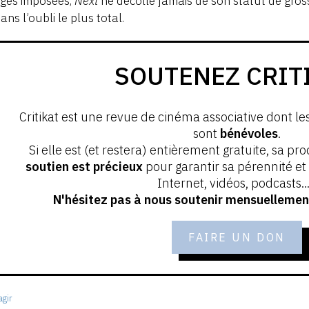
ages imposées,
Next
ne décolle jamais de son statut de gro
dans l’oubli le plus total.
SOUTENEZ CRIT
Critikat est une revue de cinéma associative dont le
sont
bénévoles
.
Si elle est (et restera) entièrement gratuite, sa pr
soutien est précieux
pour garantir sa pérennité e
Internet, vidéos, podcasts...
N'hésitez pas à nous soutenir mensuellement
FAIRE UN DON
gir