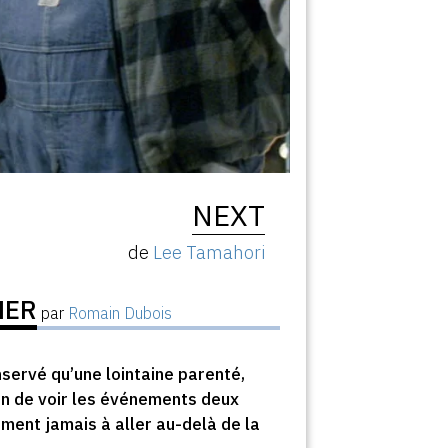
NEXT
de
Lee Tamahori
MER
par
Romain Dubois
nservé qu’une lointaine parenté,
don de voir les événements deux
ment jamais à aller au-delà de la