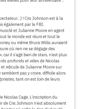
 ses élèves pour leur anniversaire…
spectateur…) ! Cris Johnson est à la
is également par le FBI.
musclé et Julianne Moore en agent
 Tout le monde est réuni et tout le
ooney ou même Bruce Willis auraient
esure où rien ne se dégage des
 car il s’agit bien de stars, n’est plus
gards profonds et vides de Nicolas
e et ridicule de Julianne Moore sur
semblent pas y croire, difficile alors
nistes, tant on est loin de leurs
 Nicolas Cage. L’inscription du
ir de Cris Johnson n’est absolument