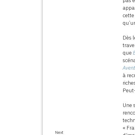
pas e
appar
cette
qu’u
Dès l
trave
que
scéna
Avent
à rec
riche
Peut-
Une s
renco
techn
« Fra
Next