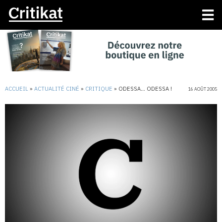
ACCUEIL
»
ACTUALITÉ CINÉ
»
CRITIQUE
»
ODESSA… ODESSA !
16 AOÛT 2005