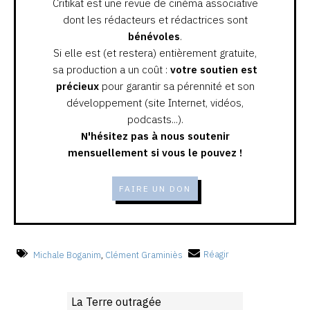
Critikat est une revue de cinéma associative
dont les rédacteurs et rédactrices sont
bénévoles
.
Si elle est (et restera) entièrement gratuite,
sa production a un coût :
votre soutien est
précieux
pour garantir sa pérennité et son
développement (site Internet, vidéos,
podcasts...).
N'hésitez pas à nous soutenir
mensuellement si vous le pouvez !
FAIRE UN DON
Michale Boganim
,
Clément Graminiès
Réagir
La Terre outragée