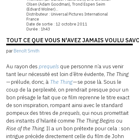
Olsen (Adam Goodman), Trond Espen Seim
(Edvard Wolner)...
Distributeur : Universal Pictures International
France
Date de sortie : 12 octobre 2011
Durée : 1h43
TOUT CE QUE VOUS N'AVEZ JAMAIS VOULU SAVOI
par
Benoît Smith
Au rayon des
prequels
que personne n’a vus venir
tant leur nécessité est loin d’être évidente,
The Thing
— prélude, donc, à
The Thing
— se pose là. Sous le
coup de la perplexité, on prendrait presque pour un
bon présage le fait que ce film reprenne le titre exact
de son inspiration, rompant ainsi avec le standard
pompeux des titres de
prequels
, qui nous promettait
des instants d’hilarité comme
The Thing Begins
ou
Rise of the Thing
. Il a un bon prétexte pour cela : son
intrigue précède directement celle du film de John