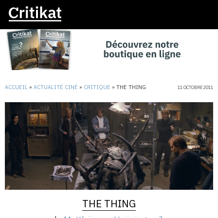
ACCUEIL
»
ACTUALITÉ CINÉ
»
CRITIQUE
»
THE THING
11 OCTOBRE 2011
THE THING