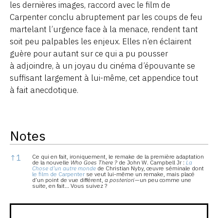
les dernières images, raccord avec le film de
Carpenter conclu abruptement par les coups de feu
martelant l’urgence face à la menace, rendent tant
soit peu palpables les enjeux. Elles n’en éclairent
guère pour autant sur ce qui a pu pousser
à adjoindre, à un joyau du cinéma d’épouvante se
suffisant largement à lui-même, cet appendice tout
à fait anecdotique.
Notes
Notes
↑
1
Ce qui en fait, ironiquement, le remake de la première adaptation
de la nouvelle
Who Goes There ?
de John W. Campbell Jr :
La
Chose d’un autre monde
de Christian Nyby, œuvre séminale dont
le film de Carpenter
se veut lui-même un remake, mais placé
d’un point de vue différent,
a posteriori
— un peu comme une
suite, en fait… Vous suivez ?