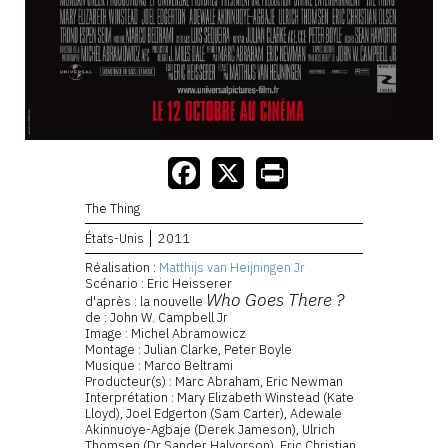
The Thing
États-Unis
2011
Réalisation :
Matthijs van Heijningen Jr
Scénario : Eric Heisserer
Who Goes There ?
d'après : la nouvelle
de : John W. Campbell Jr
Image : Michel Abramowicz
Montage : Julian Clarke, Peter Boyle
Musique : Marco Beltrami
Producteur(s) : Marc Abraham, Eric Newman
Interprétation : Mary Elizabeth Winstead (Kate
Lloyd), Joel Edgerton (Sam Carter), Adewale
Akinnuoye-Agbaje (Derek Jameson), Ulrich
Thomsen (Dr Sander Halvorson), Eric Christian