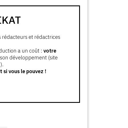
IKAT
s rédacteurs et rédactrices
oduction a un coût :
votre
t son développement (site
).
 si vous le pouvez !