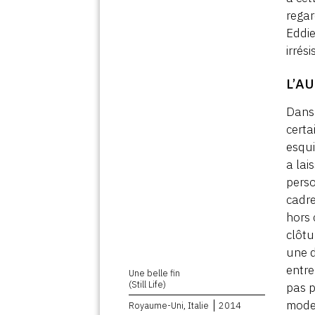
regar
Eddie
irrési
L’A
Dans 
certa
esqui
a lai
perso
cadre
hors 
clôtu
une d
entre
Une belle fin
(Still Life)
pas p
modes
Royaume-Uni, Italie
2014