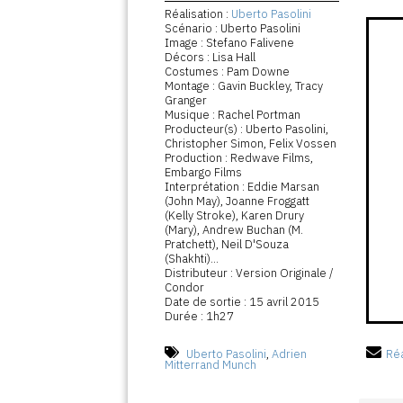
Réalisation :
Uberto Pasolini
Scénario : Uberto Pasolini
Image : Stefano Falivene
Décors : Lisa Hall
Costumes : Pam Downe
Montage : Gavin Buckley, Tracy
Granger
Musique : Rachel Portman
Producteur(s) : Uberto Pasolini,
Christopher Simon, Felix Vossen
Production : Redwave Films,
Embargo Films
Interprétation : Eddie Marsan
(John May), Joanne Froggatt
(Kelly Stroke), Karen Drury
(Mary), Andrew Buchan (M.
Pratchett), Neil D'Souza
(Shakhti)...
Distributeur : Version Originale /
Condor
Date de sortie : 15 avril 2015
Durée : 1h27
Uberto Pasolini
,
Adrien
Réa
Mitterrand Munch