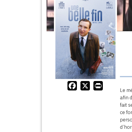
Le mé
afin 
fait 
ce fo
perso
d’hor