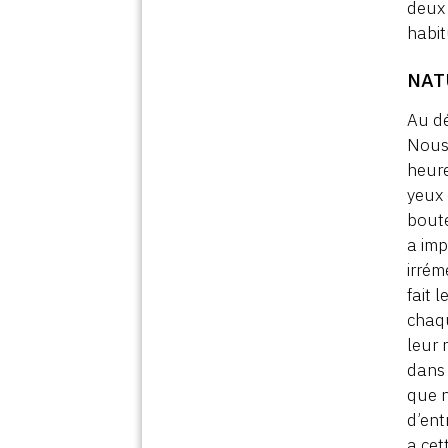
deux 
habi
NAT
Au dé
Nous 
heure
yeux 
boute
a imp
irrém
fait 
chaqu
leur 
dans 
que n
d’ent
a cet