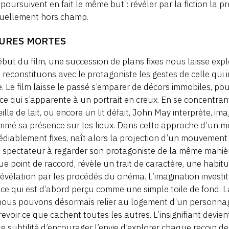
poursuivent en fait le même but : révéler par la fiction la p
tuellement hors champ.
URES MORTES
but du film, une succession de plans fixes nous laisse explo
reconstituons avec le protagoniste les gestes de celle qui in
. Le film laisse le passé s’emparer de décors immobiles, po
ce qui s’apparente à un portrait en creux. En se concentran
ille de lait, ou encore un lit défait, John May interprète, ima
rimé sa présence sur les lieux. Dans cette approche d’un
édiablement fixes, naît alors la projection d’un mouvement
le spectateur à regarder son protagoniste de la même mani
e point de raccord, révèle un trait de caractère, une habitud
révélation par les procédés du cinéma. L’imagination investit
ce qui est d’abord perçu comme une simple toile de fond. 
ous pouvons désormais relier au logement d’un personnage 
revoir ce que cachent toutes les autres. L’insignifiant devien
te subtilité d’encourager l’envie d’explorer chaque recoin de