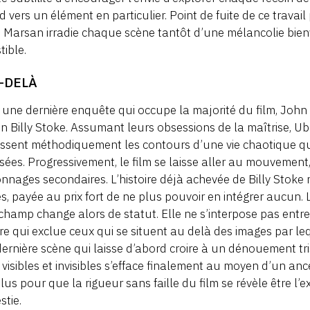
d vers un élément en particulier. Point de fuite de ce travail
 Marsan irradie chaque scène tantôt d’une mélancolie bien
stible.
U-DELÀ
une dernière enquête qui occupe la majorité du film, John 
in Billy Stoke. Assumant leurs obsessions de la maîtrise, U
ssent méthodiquement les contours d’une vie chaotique qui 
ssées. Progressivement, le film se laisse aller au mouvemen
nnages secondaires. L’histoire déjà achevée de Billy Stoke r
s, payée au prix fort de ne plus pouvoir en intégrer aucun. 
champ change alors de statut. Elle ne s’interpose pas entre l
re qui exclue ceux qui se situent au delà des images par l
ernière scène qui laisse d’abord croire à un dénouement tr
 visibles et invisibles s’efface finalement au moyen d’un ances
lus pour que la rigueur sans faille du film se révèle être 
tie.