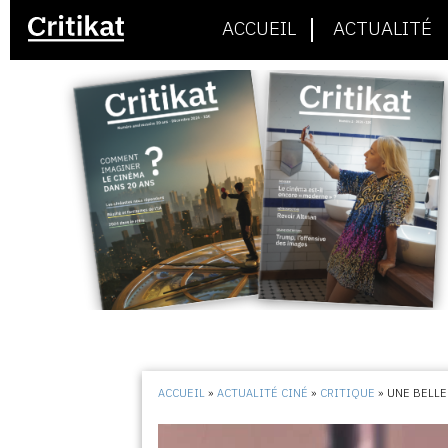
ACCUEIL
ACTUALITÉ
ACCUEIL
»
ACTUALITÉ CINÉ
»
CRITIQUE
»
UNE BELLE