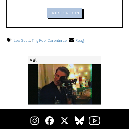
FAIRE UN DON
Leo Scott
,
Ting Poo
,
Corentin Lê
Réagir
Val