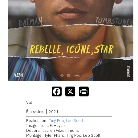
Val
États-Unis
2021
Réalisation :
Ting Poo
,
Leo Scott
Image : Leila El Hayani
Décors : Lauren Fitzsimmons
Montage : Tyler Pharo, Ting Poo, Leo Scott