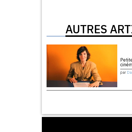
AUTRES ART
Petit
ciném
par
Da