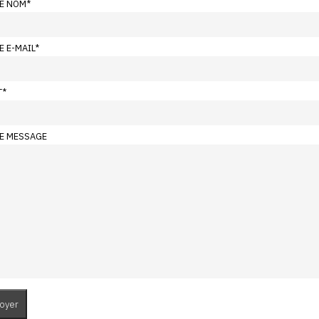
E NOM
*
E E-MAIL
*
T
*
E MESSAGE