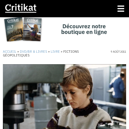
ACCUEIL
»
DVD/BR & LIVRES
»
LIVRE
»
FICTIONS
9 AOÛT 2011
GÉOPOLITIQUES