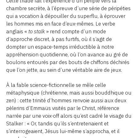
Cette triade fait l’expérience d’un périple vers la
chambre secrète, à l’épreuve d’une série de péripéties
qui a vocation à dépouiller du superflu, à éprouver
les hommes mis en face d’eux-mêmes. Le verbe
anglais «
to stalk
» rend compte d’un mode
d’approche discret, à pas furtifs, où il s’agit de
dompter un espace-temps irréductible à notre
appréhension quotidienne, où l’on avance au gré de
boulons entourés par des bouts de chiffons déchirés
que l’on jette, au sein d’une véritable aire de jeux.
À la fable science-fictionnelle se mêle celle
métaphysique (chrétienne, mais aussi bouddhique ou
zen) : cette trinité d’hommes renvoie aussi aux deux
pèlerins d’Emmaüs visités par le Christ, référence
narrée par une voix-off alors qu’est cadré le visage du
Stalker : « Or, tandis qu’ils s’entretenaient et
s’interrogeaient, Jésus lui-même s’approcha, et il