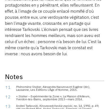
protagonistes en y pénétrant, elles refleurissent. En
effet, à l’image de ce couple enlacé momifié d’où
pousse, entre eux, une verdoyante végétation, c’est
bien l’image vivante, croissante, en partage qui
intéresse Tarkovski. L’écrivain pensait que ces livres
rendraient les hommes meilleurs, mais son aveu est
celui d’un échec : personne n’a besoin de lui. C’est la
même crainte qu’a Tarkovski mais le constat est
inverse : nous avons besoin de lui.
Notes
Notes
↑
1
Phénomène Stalker
, Alexandra Kaourova et Eugène (dir.),
Lausanne, Les Éditions L’Âge d’Homme, 2015.
↑
2
«
Stalker
– Expérimenter la Zone », La Maison d’Ailleurs,
Yverdon-les-Bains, septembre 2013 — mars 2014.
↑
3
Andreï Tarkovski,
Kinozavedcheskie zapiski
, no. 14, 1992, p. 49,
cité par Robert Bird,
Andrei Tarkovski. Elements of Cinema
,