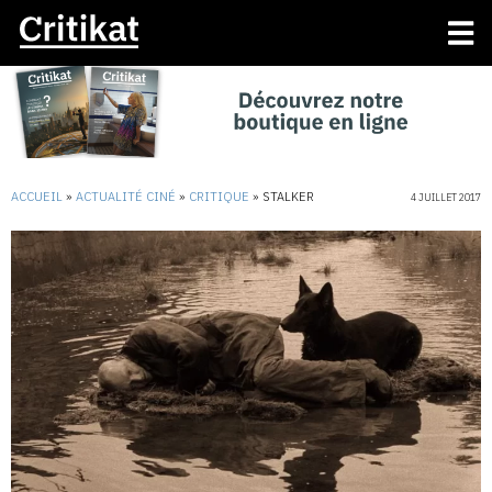
ACCUEIL
»
ACTUALITÉ CINÉ
»
CRITIQUE
»
STALKER
4 JUILLET 2017