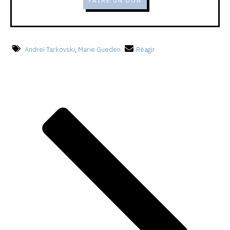
FAIRE UN DON
Andreï Tarkovski
,
Marie Gueden
Réagir