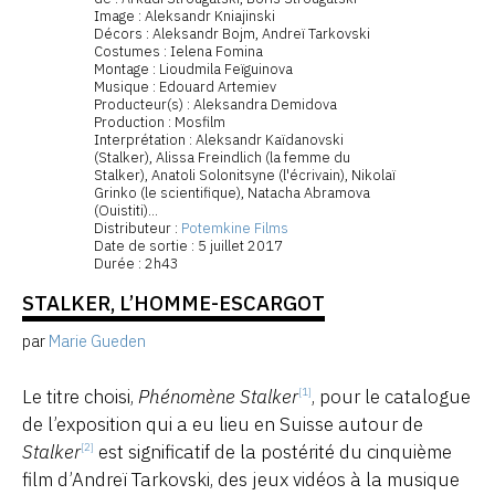
Image : Aleksandr Kniajinski
Décors : Aleksandr Bojm, Andreï Tarkovski
Costumes : Ielena Fomina
Montage : Lioudmila Feïguinova
Musique : Edouard Artemiev
Producteur(s) : Aleksandra Demidova
Production : Mosfilm
Interprétation : Aleksandr Kaïdanovski
(Stalker), Alissa Freindlich (la femme du
Stalker), Anatoli Solonitsyne (l'écrivain), Nikolaï
Grinko (le scientifique), Natacha Abramova
(Ouistiti)...
Distributeur :
Potemkine Films
Date de sortie : 5 juillet 2017
Durée : 2h43
STALKER, L’HOMME-ESCARGOT
par
Marie Gueden
Le titre choisi,
Phénomène Stalker
, pour le catalogue
[1]
de l’exposition qui a eu lieu en Suisse autour de
Stalker
est significatif de la postérité du cinquième
[2]
film d’Andreï Tarkovski, des jeux vidéos à la musique