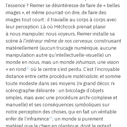
l’essence ? Reimer se désintéresse de faire de « belles
images », et même pourrait-on dire, de faire des
images tout court : il travaille au corps à corps avec
leur perception. Là où Hitchcock prenait plaisir
à nous manipuler, nous voyeurs, Reimer installe sa
scène à
l’intérieur même de nos cerveaux
, construisant
matériellement (aucun trucage numérique, aucune
manipulation autre qu’intellectuelle-visuelle) un
monde en nous, mais un monde
inhumain
, une vision
« en rond
où le centre s’est perdu. C’est l’incroyable
[2]
distance entre cette procédure
matérialiste
, et somme
toute modeste dans ses moyens (ni grand décor, ni
scénographie délirante : un bricolage d’objets
simples, mais avec une procédure archi-complexe et
manuelle) et ses conséquences
symboliques
sur
notre perception des choses, qui en fait un véritable
enfer de l’inframince
, un monde si purement
[3]
matériel que le chien en plastique, dont le regard