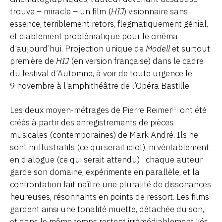
trouve – miracle – un film (
HIJ
) visionnaire sans
essence, terriblement retors, flegmatiquement génial,
et diablement problématique pour le cinéma
d’aujourd’hui. Projection unique de
Modell
et surtout
première de
HIJ
(en version française) dans le cadre
du festival d’Automne, à voir de toute urgence le
9 novembre à l’amphithéâtre de l’Opéra Bastille.
Les deux moyen-métrages de Pierre Reimer
ont été
[1]
créés à partir des enregistrements de pièces
musicales (contemporaines) de Mark André. Ils ne
sont ni illustratifs (ce qui serait idiot), ni véritablement
en dialogue (ce qui serait attendu) : chaque auteur
garde son domaine, expérimente en parallèle, et la
confrontation fait naître une pluralité de dissonances
heureuses, résonnants en points de ressort. Les films
gardent ainsi une tonalité muette, détachée du son,
et dans le même temps restent irrémédiablement liés