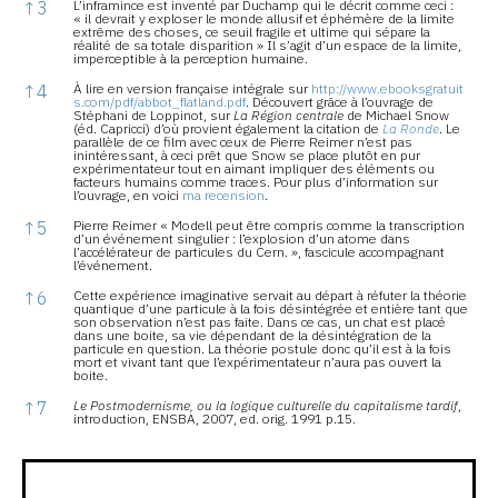
↑
3
L’inframince est inventé par Duchamp qui le décrit comme ceci :
« il devrait y exploser le monde allusif et éphémère de la limite
extrême des choses, ce seuil fragile et ultime qui sépare la
réalité de sa totale disparition » Il s’agit d’un espace de la limite,
imperceptible à la perception humaine.
↑
4
À lire en version française intégrale sur
http://www.ebooksgratuit
s.com/pdf/abbot_flatland.pdf
. Découvert grâce à l’ouvrage de
Stéphani de Loppinot, sur
La Région centrale
de Michael Snow
(éd. Capricci) d’où provient également la citation de
La Ronde
. Le
parallèle de ce film avec ceux de Pierre Reimer n’est pas
inintéressant, à ceci prêt que Snow se place plutôt en pur
expérimentateur tout en aimant impliquer des éléments ou
facteurs humains comme traces. Pour plus d’information sur
l’ouvrage, en voici
ma recension
.
↑
5
Pierre Reimer « Modell peut être compris comme la transcription
d’un événement singulier : l’explosion d’un atome dans
l’accélérateur de particules du Cern. », fascicule accompagnant
l’événement.
↑
6
Cette expérience imaginative servait au départ à réfuter la théorie
quantique d’une particule à la fois désintégrée et entière tant que
son observation n’est pas faite. Dans ce cas, un chat est placé
dans une boite, sa vie dépendant de la désintégration de la
particule en question. La théorie postule donc qu’il est à la fois
mort et vivant tant que l’expérimentateur n’aura pas ouvert la
boite.
↑
7
Le Postmodernisme, ou la logique culturelle du capitalisme tardif
,
introduction, ENSBA, 2007, ed. orig. 1991 p.15.