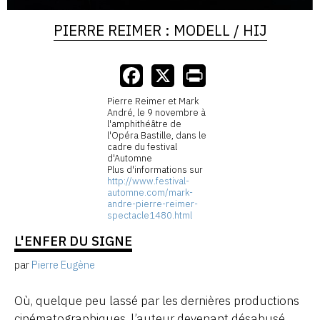
PIERRE REIMER : MODELL / HIJ
Pierre Reimer et Mark
André, le 9 novembre à
l'amphithéâtre de
l'Opéra Bastille, dans le
cadre du festival
d'Automne
Plus d'informations sur
http://www.festival-
automne.com/mark-
andre-pierre-reimer-
spectacle1480.html
L'ENFER DU SIGNE
par
Pierre Eugène
Où, quelque peu lassé par les dernières productions
cinématographiques, l’auteur devenant désabusé