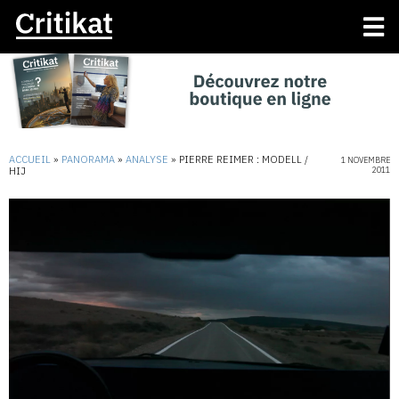
ACCUEIL
»
PANORAMA
»
ANALYSE
»
PIERRE REIMER : MODELL /
1 NOVEMBRE
HIJ
2011