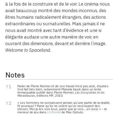
à la fois de le construire et de le voir. Le cinéma nous
avait beaucoup montré des mondes inconnus, des
êtres humains radicalement étrangers, des actions
extraordinaires ou surnaturelles. Mais jamais il ne
nous avait montré avec tant d’évidence et une si
élégante audace une autre manière de voir, en
ouvrant des dimensions, devant et derrière l’image.
Welcome to Spaceland.
Notes
Notes
↑
1
Parler de Pierre Reimer et de son travail n’est pas aisé, d’autres
l’ont fait très bien, notamment Marcela Iacub dans un texte
remarquable publié dans Pierre Reimer,
Les Incoyables et les
Meveilleuses
, éditions MF, 2010.
↑
2
« Les hommes ne connaissent jamais qu’une partie de la réalité.
Et pourquoi ? Parce qu’ils ne voient qu’un seul aspect des
choses. Moi je les vois tous, parce que je vois… en rond. » – le
meneur de jeu dans
La Ronde
de Max Ophuls.