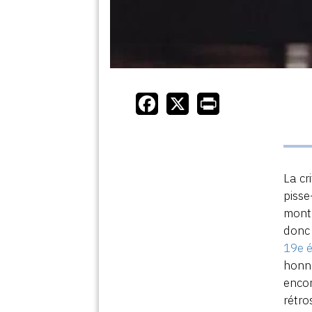
La cr
pisse
montr
donc 
19e é
honne
encor
rétro