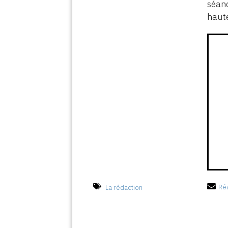
séanc
haute
La rédaction
Réa