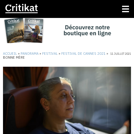
ACCUEIL
»
PANORAMA
»
FESTIVAL
»
FESTIVAL DE CANNES 2021
»
11 JUILLET 2021
BONNE MÈRE