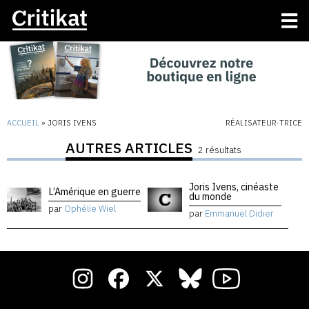
ACCUEIL
»
JORIS IVENS
RÉALISATEUR·TRICE
AUTRES ARTICLES
2 résultats
Joris Ivens, cinéaste
L’Amérique en guerre
du monde
par
Ophélie Wiel
par
Emmanuel Didier