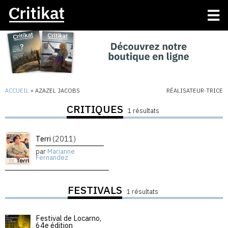
ACCUEIL
»
AZAZEL JACOBS
RÉALISATEUR·TRICE
CRITIQUES
1 résultats
Terri
(2011)
par
Marianne
Fernandez
FESTIVALS
1 résultats
Festival de Locarno,
64e édition