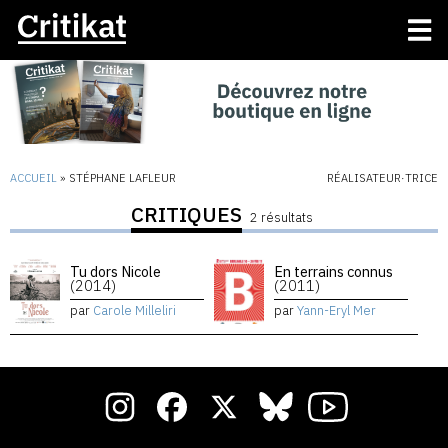
ACCUEIL
»
STÉPHANE LAFLEUR
RÉALISATEUR·TRICE
CRITIQUES
2 résultats
Tu dors Nicole
En terrains connus
(2014)
(2011)
par
Carole Milleliri
par
Yann-Eryl Mer