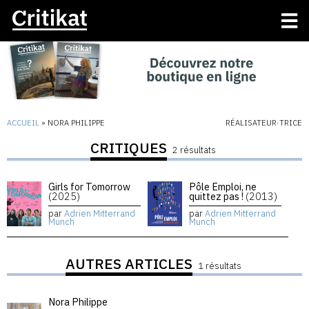
ACCUEIL
»
NORA PHILIPPE
RÉALISATEUR·TRICE
CRITIQUES
2 résultats
Girls for Tomorrow
Pôle Emploi, ne
(2025)
quittez pas !
(2013)
par
Adrien Mitterrand
par
Adrien Mitterrand
Munch
Munch
AUTRES ARTICLES
1 résultats
Nora Philippe