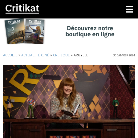
ACCUEIL
»
ACTUALITÉ CINÉ
»
CRITIQUE
»
ARGYLLE
30 JANVIER 2024