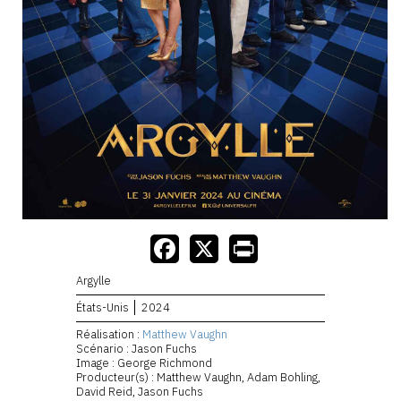
Argylle
États-Unis
2024
Réalisation :
Matthew Vaughn
Scénario : Jason Fuchs
Image : George Richmond
Producteur(s) : Matthew Vaughn, Adam Bohling,
David Reid, Jason Fuchs