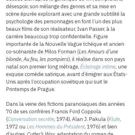
désespoir, son mélange des genres et sa mise en
scène épurée explorant avec une grande subtilité la
psychologie des personnages en font l’un des plus
beaux films de son réalisateur, Ivan Passer, à la
carrière beaucoup trop confidentielle. Figure
importante de la Nouvelle Vague tchèque et ancien
co-scénariste de Milos Forman (
Les Amours d’une
blonde
,
Au feu, les pompiers
), il réalise dans son pays
natal son premier long métrage,
Éclairage intime
, une
exquise comédie satirique, avant d’émigrer aux États-
Unis après l’occupation soviétique qui suit le
Printemps de Prague.
Dans la veine des fictions paranoïaques des années
70 de ses confrères Francis Ford Coppola
(
Conversation secrète
, 1974), Alan J. Pakula (
Klute
,
1972 ou
Les Hommes du Président
, 1976) et bien
d’autres,
Cutter’s Way
, adaptation du roman de