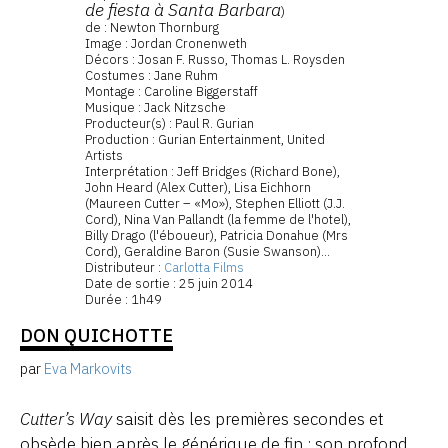
de fiesta à Santa Barbara
)
de : Newton Thornburg
Image : Jordan Cronenweth
Décors : Josan F. Russo, Thomas L. Roysden
Costumes : Jane Ruhm
Montage : Caroline Biggerstaff
Musique : Jack Nitzsche
Producteur(s) : Paul R. Gurian
Production : Gurian Entertainment, United
Artists
Interprétation : Jeff Bridges (Richard Bone),
John Heard (Alex Cutter), Lisa Eichhorn
(Maureen Cutter – «Mo»), Stephen Elliott (J.J.
Cord), Nina Van Pallandt (la femme de l'hotel),
Billy Drago (l'éboueur), Patricia Donahue (Mrs
Cord), Geraldine Baron (Susie Swanson)...
Distributeur :
Carlotta Films
Date de sortie : 25 juin 2014
Durée : 1h49
DON QUICHOTTE
par
Eva Markovits
Cutter’s Way
saisit dès les premières secondes et
obsède bien après le générique de fin ; son profond