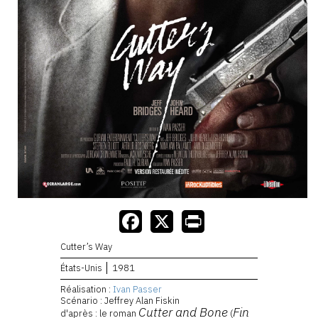
Cutter’s Way
États-Unis
1981
Réalisation :
Ivan Passer
Scénario : Jeffrey Alan Fiskin
Cutter and Bone
Fin
d'après : le roman
(