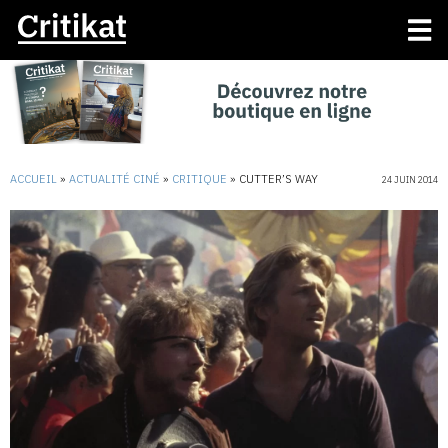
ACCUEIL
»
ACTUALITÉ CINÉ
»
CRITIQUE
»
CUTTER’S WAY
24 JUIN 2014