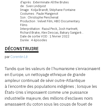
d'après : Exterminate All the Brutes
de : Sven Lindqvist
Image : Kolja Brandt, Stéphane Fontaine
Costumes : Paule Mangenot
Son : Christophe Penchenat
Production : Velvet Film, HBO Documentary
Films
Interprétation : Raoul Peck, Josh Hartnett,
Richard Brake, Alex Descas, Bakary Sangaré...
Date de sortie VOD : 1 février 2022
Durée : 4 épisodes
DÉCONSTRUIRE
par
Corentin Lê
Tandis que les valeurs de l’humanisme s’enracinaient
en Europe, un nettoyage ethnique de grande
ampleur continuait de sévir outre-Atlantique
à l’encontre des populations indigènes ; lorsque les
États-Unis s’imposaient comme une puissance
industrielle majeure, des millions d’esclaves noirs
amassaient du coton sous les coups de fouet de