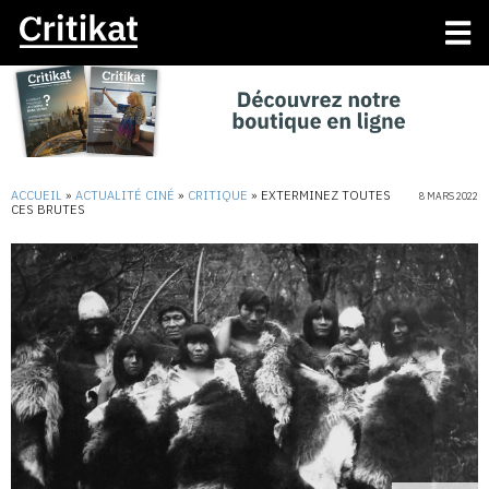
ACCUEIL
»
ACTUALITÉ CINÉ
»
CRITIQUE
»
EXTERMINEZ TOUTES
8 MARS 2022
CES BRUTES