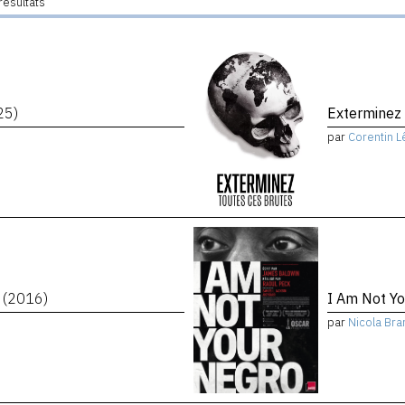
résultats
25)
Exterminez 
par
Corentin L
x
(2016)
I Am Not Y
par
Nicola Bra