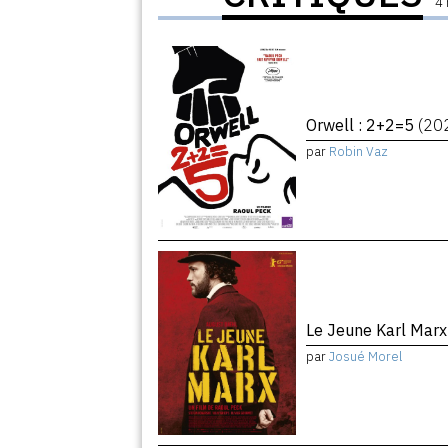
4 
Orwell : 2+2=5
(20
par
Robin Vaz
Le Jeune Karl Mar
par
Josué Morel