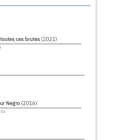
toutes ces brutes
(2021)
ê
our Negro
(2016)
rda