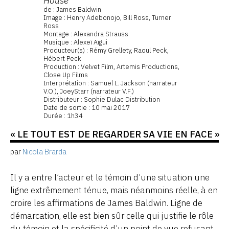
House
de : James Baldwin
Image : Henry Adebonojo, Bill Ross, Turner
Ross
Montage : Alexandra Strauss
Musique : Alexeï Aïgui
Producteur(s) : Rémy Grellety, Raoul Peck,
Hébert Peck
Production : Velvet Film, Artemis Productions,
Close Up Films
Interprétation : Samuel L. Jackson (narrateur
V.O.), JoeyStarr (narrateur V.F.)
Distributeur : Sophie Dulac Distribution
Date de sortie : 10 mai 2017
Durée : 1h34
« LE TOUT EST DE REGARDER SA VIE EN FACE »
par
Nicola Brarda
Il y a entre l’acteur et le témoin d’une situation une
ligne extrêmement ténue, mais néanmoins réelle, à en
croire les affirmations de James Baldwin. Ligne de
démarcation, elle est bien sûr celle qui justifie le rôle
du témoin et la spécificité d’un point de vue refusant