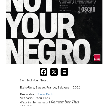
I Am Not Your Negro
États-Unis, Suisse, France, Belgique
2016
Réalisation :
Raoul Peck
Scénario : Raoul Peck
Remember This
d'après : le manuscrit