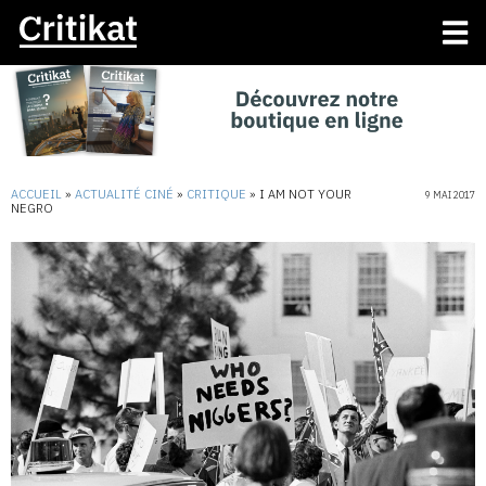
ACCUEIL
»
ACTUALITÉ CINÉ
»
CRITIQUE
»
I AM NOT YOUR
9 MAI 2017
NEGRO