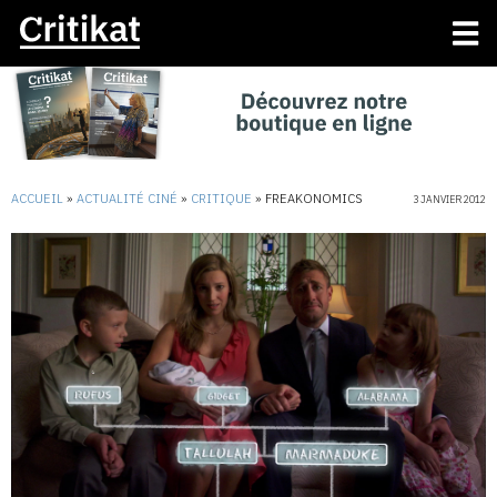
ACCUEIL
»
ACTUALITÉ CINÉ
»
CRITIQUE
»
FREAKONOMICS
3 JANVIER 2012