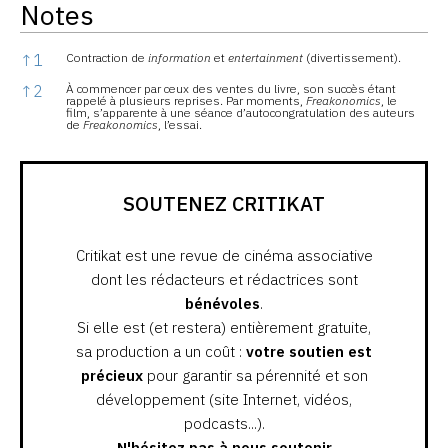
Notes
Notes
↑
1
Contraction de
information
et
entertainment
(divertissement).
↑
2
À commencer par ceux des ventes du livre, son succès étant
rappelé à plusieurs reprises. Par moments,
Freakonomics
, le
film, s’apparente à une séance d’autocongratulation des auteurs
de
Freakonomics
, l’essai.
SOUTENEZ CRITIKAT
Critikat est une revue de cinéma associative
dont les rédacteurs et rédactrices sont
bénévoles
.
Si elle est (et restera) entièrement gratuite,
sa production a un coût :
votre soutien est
précieux
pour garantir sa pérennité et son
développement (site Internet, vidéos,
podcasts...).
N'hésitez pas à nous soutenir