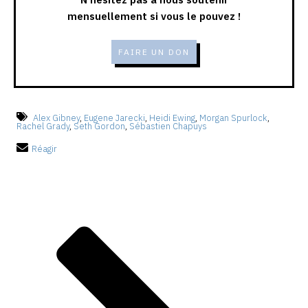
mensuellement si vous le pouvez !
FAIRE UN DON
Alex Gibney
,
Eugene Jarecki
,
Heidi Ewing
,
Morgan Spurlock
,
Rachel Grady
,
Seth Gordon
,
Sébastien Chapuys
Réagir