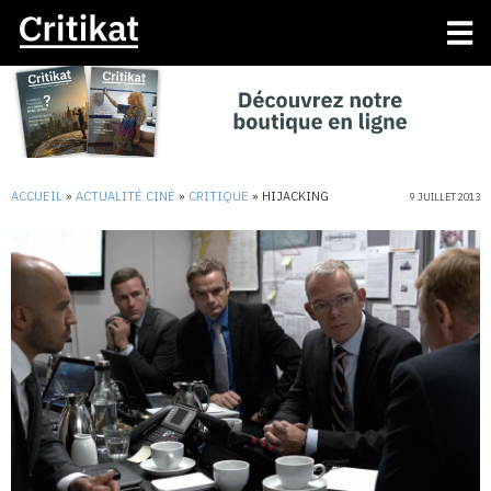
ACCUEIL
»
ACTUALITÉ CINÉ
»
CRITIQUE
»
HIJACKING
9 JUILLET 2013