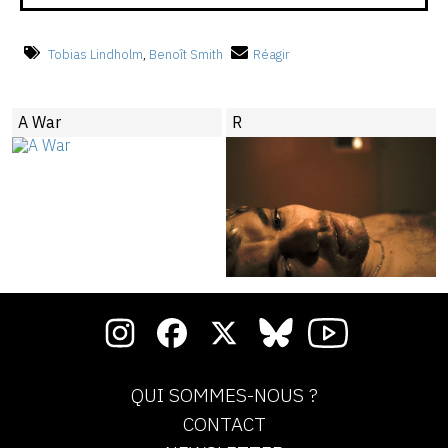
Tobias Lindholm
,
Benoît Smith
Réagir
A War
R
QUI SOMMES-NOUS ?
CONTACT