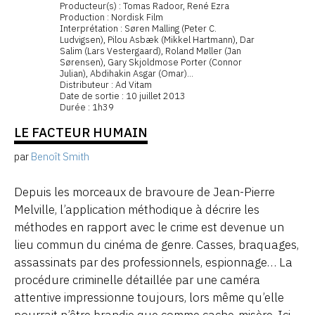
Producteur(s) : Tomas Radoor, René Ezra
Production : Nordisk Film
Interprétation : Søren Malling (Peter C.
Ludvigsen), Pilou Asbæk (Mikkel Hartmann), Dar
Salim (Lars Vestergaard), Roland Møller (Jan
Sørensen), Gary Skjoldmose Porter (Connor
Julian), Abdihakin Asgar (Omar)...
Distributeur : Ad Vitam
Date de sortie : 10 juillet 2013
Durée : 1h39
LE FACTEUR HUMAIN
par
Benoît Smith
Depuis les morceaux de bravoure de Jean-Pierre
Melville, l’application méthodique à décrire les
méthodes en rapport avec le crime est devenue un
lieu commun du cinéma de genre. Casses, braquages,
assassinats par des professionnels, espionnage… La
procédure criminelle détaillée par une caméra
attentive impressionne toujours, lors même qu’elle
pourrait n’être brandie que comme cache-misère. Ici,