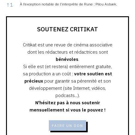
Notes
↑
1
À l’exception notable de l’interprète de Rune : Pilou Asbæk.
SOUTENEZ CRITIKAT
Critikat est une revue de cinéma associative
dont les rédacteurs et rédactrices sont
bénévoles
.
Si elle est (et restera) entièrement gratuite,
sa production a un coût :
votre soutien est
précieux
pour garantir sa pérennité et son
développement (site Internet, vidéos,
podcasts...).
N'hésitez pas à nous soutenir
mensuellement si vous le pouvez !
FAIRE UN DON