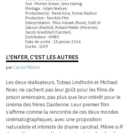
Son : Morten Green, Jens Hartvig
Montage : Adam Nielsen
Producteur(s) : René Ezra, Tomas Radoor
Production : Nordisk Film
Interprétation : Pilou Asbæk (Rune), Dulfi Al-
Jabouri (Rashid), Roland Møller (Mureren),
Jacob Gredsted (Carsten)...
Distributeur : KMBO
Date de sortie : 15 janvier 2014
Durée : 1h39
L'ENFER, C'EST LES AUTRES
par
Carole Milleliri
Les deux réalisateurs, Tobias Lindholm et Michael
Noer, ne cachent pas leur goût pour les films de
prison américains, pas plus que leur intérêt pour le
cinéma des frères Dardenne. Leur premier film
s’affirme comme la rencontre de ces deux mondes
cinématographiques, avec une proposition
naturaliste et intimiste de drame carcéral. Même si
R