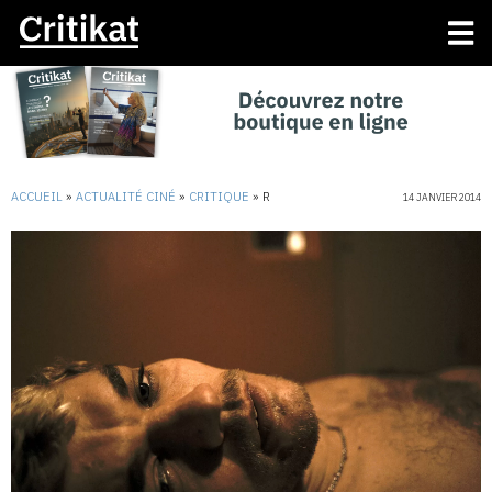
ACCUEIL
»
ACTUALITÉ CINÉ
»
CRITIQUE
»
R
14 JANVIER 2014