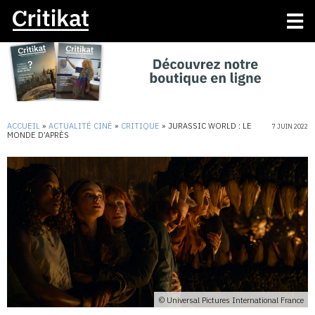
ACCUEIL
»
ACTUALITÉ CINÉ
»
CRITIQUE
»
JURASSIC WORLD : LE
7 JUIN 2022
MONDE D’APRÈS
© Universal Pictures International France