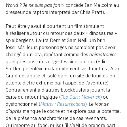
World ? Je ne suis pas fan
», concède Ian Malcolm au
dresseur de raptors interprété par Chris Pratt).
Peut-être y avait-il pourtant un film stimulant
à réaliser autour du retour des deux « dinosaures »
spielbergiens, Laura Dern et Sam Neill. Un brin
fossilisés, leurs personnages ne semblent pas avoir
changé d’un iota, répétant comme des
animatronics
quelques postures et gestes bien connus (Ellie
Sattler qui enlève maladroitement ses lunettes ; Alan
Grant désabusé et isolé dans un site de fouilles, en
attente d’être exhumé par l’appel de l’aventure).
Contrairement à d’autres blockbusters jouant la
carte du retour tragique (
Top Gun : Maverick
) ou
dysfonctionnel (
Matrix : Resurrections
),
Le Monde
d’après
manque le coche et n’explore pas le potentiel
de la présence anachronique de ces revenants.
Qu’importe au fond, puisqu’il s’agit de prendre part