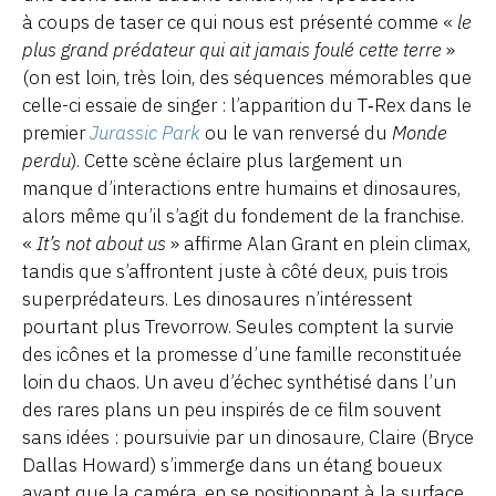
à coups de taser ce qui nous est présenté comme «
le
plus grand prédateur qui ait jamais foulé cette terre
»
(on est loin, très loin, des séquences mémorables que
celle-ci essaie de singer : l’apparition du T‑Rex dans le
premier
Jurassic Park
ou le van renversé du
Monde
perdu
). Cette scène éclaire plus largement un
manque d’interactions entre humains et dinosaures,
alors même qu’il s’agit du fondement de la franchise.
«
It’s not about us
» affirme Alan Grant en plein climax,
tandis que s’affrontent juste à côté deux, puis trois
superprédateurs. Les dinosaures n’intéressent
pourtant plus Trevorrow. Seules comptent la survie
des icônes et la promesse d’une famille reconstituée
loin du chaos. Un aveu d’échec synthétisé dans l’un
des rares plans un peu inspirés de ce film souvent
sans idées : poursuivie par un dinosaure, Claire (Bryce
Dallas Howard) s’immerge dans un étang boueux
avant que la caméra, en se positionnant à la surface