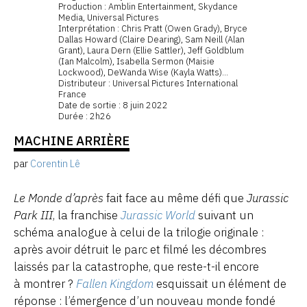
Production : Amblin Entertainment, Skydance
Media, Universal Pictures
Interprétation : Chris Pratt (Owen Grady), Bryce
Dallas Howard (Claire Dearing), Sam Neill (Alan
Grant), Laura Dern (Ellie Sattler), Jeff Goldblum
(Ian Malcolm), Isabella Sermon (Maisie
Lockwood), DeWanda Wise (Kayla Watts)...
Distributeur : Universal Pictures International
France
Date de sortie : 8 juin 2022
Durée : 2h26
MACHINE ARRIÈRE
par
Corentin Lê
Le Monde d’après
fait face au même défi que
Jurassic
Park III
, la franchise
Jurassic World
suivant un
schéma analogue à celui de la trilogie originale :
après avoir détruit le parc et filmé les décombres
laissés par la catastrophe, que reste-t-il encore
à montrer ?
Fallen Kingdom
esquissait un élément de
réponse : l’émergence d’un nouveau monde fondé