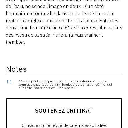
de l’eau, ne scinde l’image en deux. D’un côté
l’humain, recroquevillé dans sa bulle. De l’autre le
reptile, aveugle et prié de rester à sa place. Entre les
deux : une frontière que
Le Monde d’après
, film le plus
désinvesti de la saga, ne fera jamais vraiment
trembler.
Notes
Notes
↑
1
C’est là peut-être qu’on discerne le plus distinctement le
tournage chaotique du film, bouleversé par la pandémie, qui
a inspiré
The Bubble
de Judd Apatow.
SOUTENEZ CRITIKAT
Critikat est une revue de cinéma associative