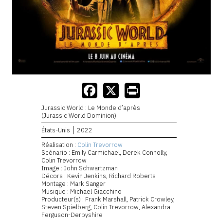
Jurassic World : Le Monde d’après
(Jurassic World Dominion)
États-Unis
2022
Réalisation :
Colin Trevorrow
Scénario : Emily Carmichael, Derek Connolly,
Colin Trevorrow
Image : John Schwartzman
Décors : Kevin Jenkins, Richard Roberts
Montage : Mark Sanger
Musique : Michael Giacchino
Producteur(s) : Frank Marshall, Patrick Crowley,
Steven Spielberg, Colin Trevorrow, Alexandra
Ferguson-Derbyshire