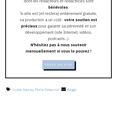
dont les rédacteurs et rédactrices sont
bénévoles
.
Si elle est (et restera) entièrement gratuite,
sa production a un coût :
votre soutien est
précieux
pour garantir sa pérennité et son
développement (site Internet, vidéos,
podcasts...).
N'hésitez pas à nous soutenir
mensuellement si vous le pouvez !
FAIRE UN DON
Costa-Gavras
,
Florie Delacroix
Réagir