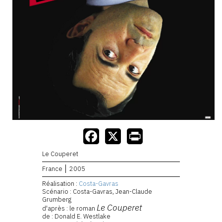
Le Couperet
France
2005
Réalisation :
Costa-Gavras
Scénario : Costa-Gavras, Jean-Claude
Grumberg
Le Couperet
d'après : le roman
de : Donald E. Westlake