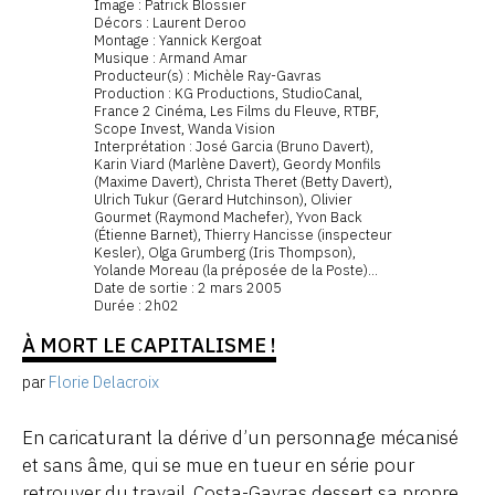
Image : Patrick Blossier
Décors : Laurent Deroo
Montage : Yannick Kergoat
Musique : Armand Amar
Producteur(s) : Michèle Ray-Gavras
Production : KG Productions, StudioCanal,
France 2 Cinéma, Les Films du Fleuve, RTBF,
Scope Invest, Wanda Vision
Interprétation : José Garcia (Bruno Davert),
Karin Viard (Marlène Davert), Geordy Monfils
(Maxime Davert), Christa Theret (Betty Davert),
Ulrich Tukur (Gerard Hutchinson), Olivier
Gourmet (Raymond Machefer), Yvon Back
(Étienne Barnet), Thierry Hancisse (inspecteur
Kesler), Olga Grumberg (Iris Thompson),
Yolande Moreau (la préposée de la Poste)...
Date de sortie : 2 mars 2005
Durée : 2h02
À MORT LE CAPITALISME !
par
Florie Delacroix
En caricaturant la dérive d’un personnage mécanisé
et sans âme, qui se mue en tueur en série pour
retrouver du travail, Costa-Gavras dessert sa propre