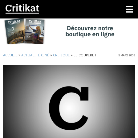
ACCUEIL
»
ACTUALITÉ CINÉ
»
CRITIQUE
»
LE COUPERET
5 MARS 2005