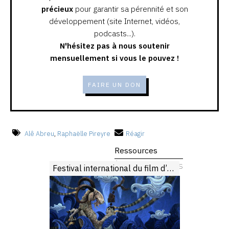
précieux
pour garantir sa pérennité et son
développement (site Internet, vidéos,
podcasts...).
N'hésitez pas à nous soutenir
mensuellement si vous le pouvez !
FAIRE UN DON
Alê Abreu
,
Raphaëlle Pireyre
Réagir
Ressources
À partir de 7 ans
Festival international du film d’animation d’Annecy