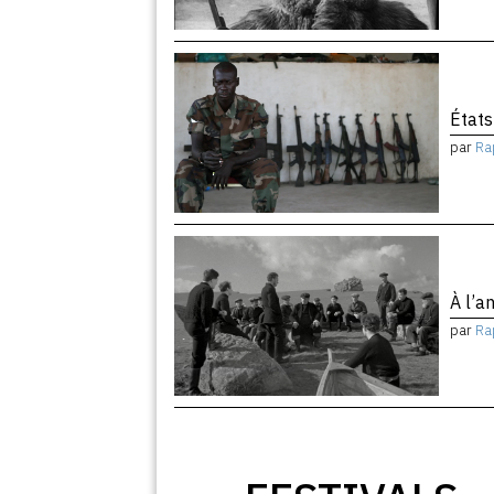
États
par
Ra
À l’
par
Ra