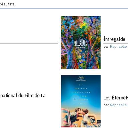
résultats
Întregalde
par
Raphaëlle 
national du Film de La
Les Éternel
par
Raphaëlle 