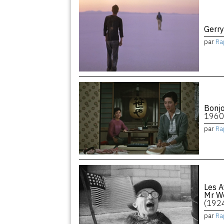
Gerry
par
Ra
Bonjo
1960
par
Ra
Les A
Mr We
(192
par
Ra