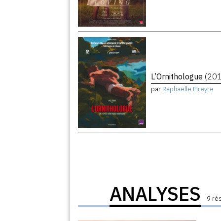
L’Ornithologue
(20
par
Raphaëlle Pireyre
ANALYSES
9 ré