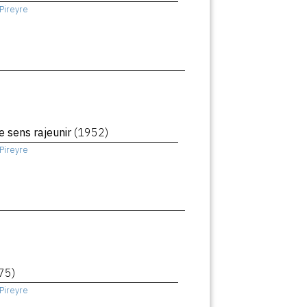
Pireyre
me sens rajeunir
(1952)
Pireyre
75)
Pireyre