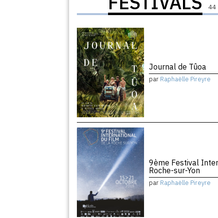
FESTIVALS
44 
Journal de Tûoa
par
Raphaëlle Pireyre
9ème Festival Inter
Roche-sur-Yon
par
Raphaëlle Pireyre