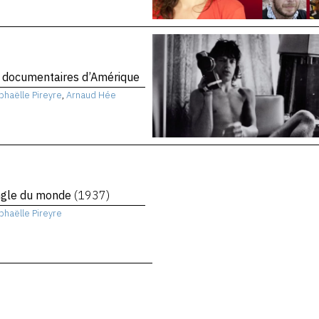
 documentaires d’Amérique
phaëlle Pireyre
,
Arnaud Hée
angle du monde
(1937)
phaëlle Pireyre