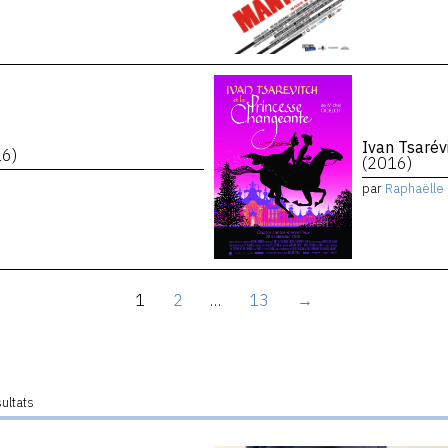
Ivan Tsarév
16)
(2016)
par
Raphaëlle 
1
2
…
13
→
sultats