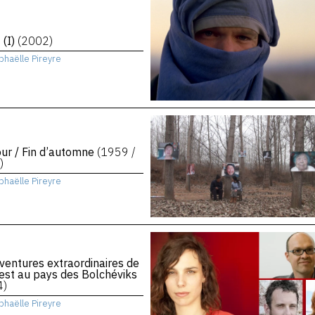
 (I)
(2002)
phaëlle Pireyre
ur / Fin d’automne
(1959 /
)
phaëlle Pireyre
ventures extraordinaires de
st au pays des Bolchéviks
4)
phaëlle Pireyre