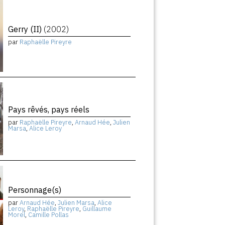
Gerry (II)
(2002)
par
Raphaëlle Pireyre
Pays rêvés, pays réels
par
Raphaëlle Pireyre
,
Arnaud Hée
,
Julien
Marsa
,
Alice Leroy
Personnage(s)
par
Arnaud Hée
,
Julien Marsa
,
Alice
Leroy
,
Raphaëlle Pireyre
,
Guillaume
Morel
,
Camille Pollas