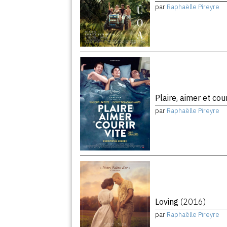
par
Raphaëlle Pireyre
Plaire, aimer et cour
par
Raphaëlle Pireyre
Loving
(2016)
par
Raphaëlle Pireyre