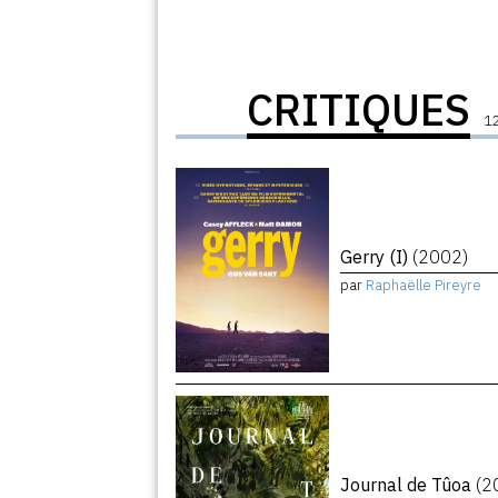
CRITIQUES
12
Gerry (I)
(2002)
par
Raphaëlle Pireyre
Journal de Tûoa
(2