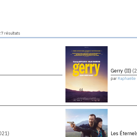
7 résultats
Gerry (II)
(
par
Raphaëlle 
021)
Les Éterne