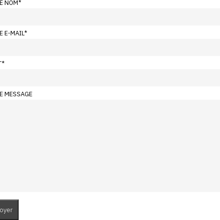
E NOM
*
E E-MAIL
*
T
*
E MESSAGE