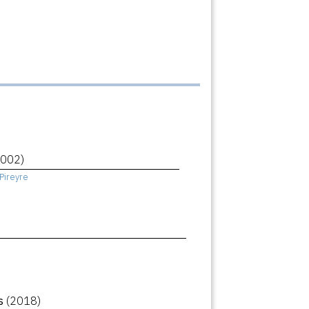
2002)
Pireyre
ls
(2018)