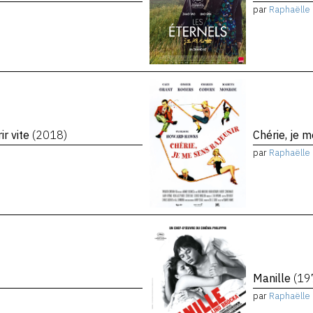
par
Raphaëlle 
ir vite
(2018)
Chérie, je 
par
Raphaëlle 
Manille
(19
par
Raphaëlle 