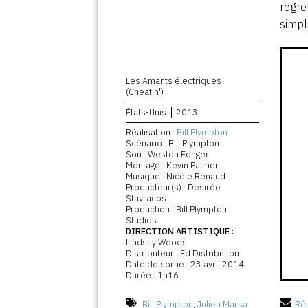
regre
simpli
Les Amants électriques
(Cheatin')
États-Unis
2013
Réalisation :
Bill Plympton
Scénario : Bill Plympton
Son : Weston Fonger
Montage : Kevin Palmer
Musique : Nicole Renaud
Producteur(s) : Desirée
Stavracos
Production : Bill Plympton
Studios
DIRECTION ARTISTIQUE :
Lindsay Woods
Distributeur : Ed Distribution
Date de sortie : 23 avril 2014
Durée : 1h16
Bill Plympton
,
Julien Marsa
Réa