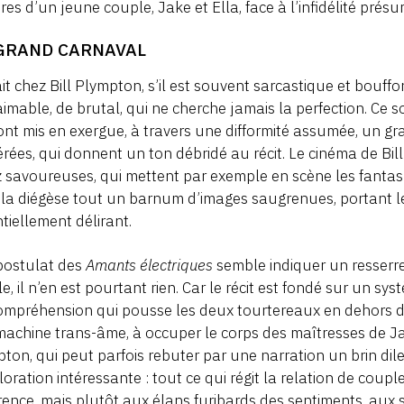
res d’un jeune couple, Jake et Ella, face à l’infidélité présu
GRAND CARNAVAL
ait chez Bill Plympton, s’il est souvent sarcastique et bouf
imable, de brutal, qui ne cherche jamais la perfection. Ce s
ont mis en exergue, à travers une difformité assumée, un g
rées, qui donnent un ton débridé au récit. Le cinéma de Bil
 savoureuses, qui mettent par exemple en scène les fantas
la diégèse tout un barnum d’images saugrenues, portant 
tiellement délirant.
 postulat des
Amants électriques
semble indiquer un resserre
e, il n’en est pourtant rien. Car le récit est fondé sur un sy
ompréhension qui pousse les deux tourtereaux en dehors du
achine trans-âme, à occuper le corps des maîtresses de Jake
ton, qui peut parfois rebuter par une narration un brin dilet
loration intéressante : tout ce qui régit la relation de coupl
ence, mais plutôt aux élans furibards des sentiments, aux 