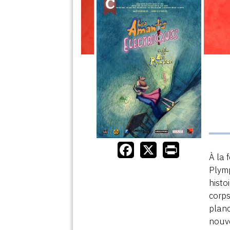
À la 
Plymp
histo
corps
planc
nouve