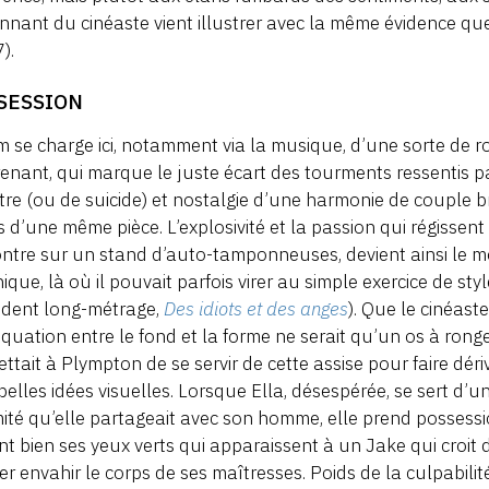
onnant du cinéaste vient illustrer avec la même évidence q
).
SESSION
lm se charge ici, notamment via la musique, d’une sorte de
enant, qui marque le juste écart des tourments ressentis p
re (ou de suicide) et nostalgie d’une harmonie de couple br
s d’une même pièce. L’explosivité et la passion qui régissent
ontre sur un stand d’auto-tamponneuses, devient ainsi l
ique, là où il pouvait parfois virer au simple exercice de s
édent long-métrage,
Des idiots et des anges
). Que le cinéast
quation entre le fond et la forme ne serait qu’un os à ronger
ttait à Plympton de se servir de cette assise pour faire déri
belles idées visuelles. Lorsque Ella, désespérée, se sert d
imité qu’elle partageait avec son homme, elle prend posses
nt bien ses yeux verts qui apparaissent à un Jake qui croit 
ier envahir le corps de ses maîtresses. Poids de la culpabilit