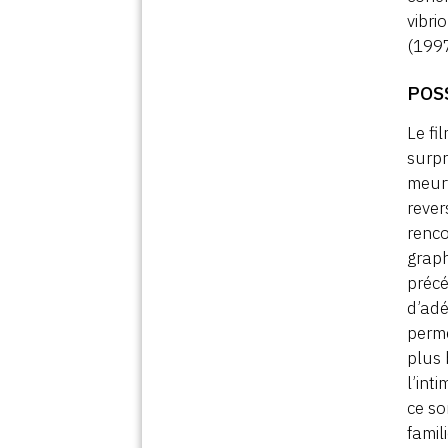
vibri
(1997
POS
Le fi
surpr
meurt
rever
renc
graph
préc
d’adé
perme
plus 
l’int
ce so
famil