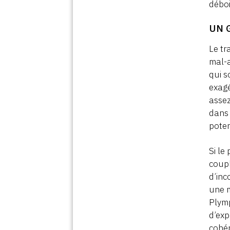
déboi
UN 
Le tr
mal-a
qui s
exagé
assez
dans 
poten
Si le
coupl
d’inc
une m
Plymp
d’exp
cohér