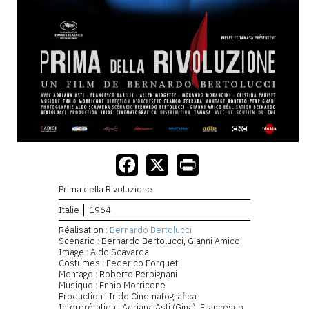
Prima della Rivoluzione
Italie
1964
Réalisation :
Bernardo Bertolucci
Scénario : Bernardo Bertolucci, Gianni Amico
Image : Aldo Scavarda
Costumes : Federico Forquet
Montage : Roberto Perpignani
Musique : Ennio Morricone
Production : Iride Cinematografica
Interprétation : Adriana Asti (Gina), Francesco