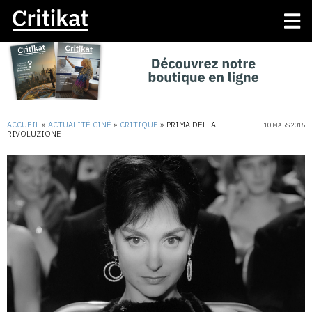
ACCUEIL
»
ACTUALITÉ CINÉ
»
CRITIQUE
»
PRIMA DELLA
10 MARS 2015
RIVOLUZIONE