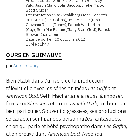
Producteur(s) : Seth MacFarlane, Wellesley
Wild, Jason Clark, John Jacobs, Ineke Majoor,
Scott Stuber
Interprétation : Mark Wahlberg (John Bennett),
Mila Kunis (Lori Collins), Joel McHale (Rex),
Giovanni Ribisi (Donny), Patrick Warburton
(Guy), Seth MacFarlane/Joey Starr (Ted), Patrick
Stewart (narrateur)
Date de sortie : 10 octobre 2012
Durée : 1h47
OURS EN GUIMAUVE
par
Antoine Oury
Bien établi dans l’univers de la production
télévisuelle avec les séries animées
Les Griffin
et
American Dad
, Seth MacFarlane a réussi à imposer,
face aux
Simpsons
et autres
South Park
, un humour
bien particulier. Souvent digressives, ses productions
se caractérisent par des personnages fantasques,
chien qui parle et bébé psychopathe dans
Les Griffin
,
alien prolixe dans
American Dad
. Avec
Ted
,