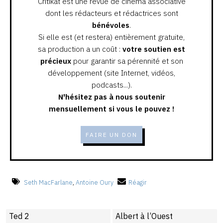
Critikat est une revue de cinéma associative
dont les rédacteurs et rédactrices sont
bénévoles
.
Si elle est (et restera) entièrement gratuite,
sa production a un coût :
votre soutien est
précieux
pour garantir sa pérennité et son
développement (site Internet, vidéos,
podcasts...).
N'hésitez pas à nous soutenir
mensuellement si vous le pouvez !
FAIRE UN DON
Seth MacFarlane
,
Antoine Oury
Réagir
Ted 2
Albert à l’Ouest