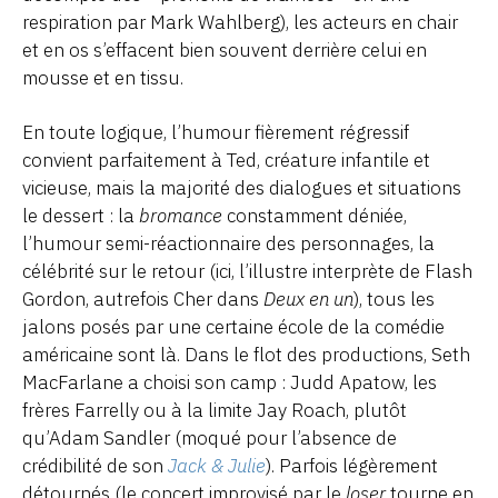
respiration par Mark Wahlberg), les acteurs en chair
et en os s’effacent bien souvent derrière celui en
mousse et en tissu.
En toute logique, l’humour fièrement régressif
convient parfaitement à Ted, créature infantile et
vicieuse, mais la majorité des dialogues et situations
le dessert : la
bromance
constamment déniée,
l’humour semi-réactionnaire des personnages, la
célébrité sur le retour (ici, l’illustre interprète de Flash
Gordon, autrefois Cher dans
Deux en un
), tous les
jalons posés par une certaine école de la comédie
américaine sont là. Dans le flot des productions, Seth
MacFarlane a choisi son camp : Judd Apatow, les
frères Farrelly ou à la limite Jay Roach, plutôt
qu’Adam Sandler (moqué pour l’absence de
crédibilité de son
Jack & Julie
). Parfois légèrement
détournés (le concert improvisé par le
loser
tourne en