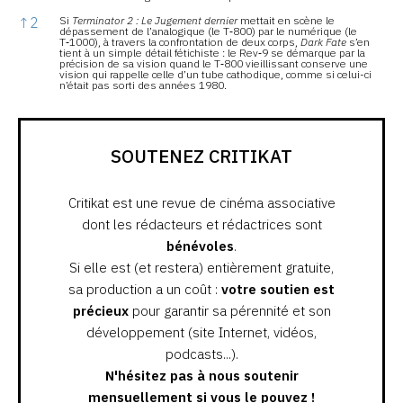
↑
2
Si
Terminator 2 : Le Jugement dernier
mettait en scène le
dépassement de l’analogique (le T‑800) par le numérique (le
T‑1000), à travers la confrontation de deux corps,
Dark Fate
s’en
tient à un simple détail fétichiste : le Rev‑9 se démarque par la
précision de sa vision quand le T‑800 vieillissant conserve une
vision qui rappelle celle d’un tube cathodique, comme si celui-ci
n’était pas sorti des années 1980.
SOUTENEZ CRITIKAT
Critikat est une revue de cinéma associative
dont les rédacteurs et rédactrices sont
bénévoles
.
Si elle est (et restera) entièrement gratuite,
sa production a un coût :
votre soutien est
précieux
pour garantir sa pérennité et son
développement (site Internet, vidéos,
podcasts...).
N'hésitez pas à nous soutenir
mensuellement si vous le pouvez !