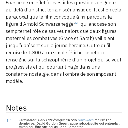
Fate
peine en effet à investir les questions de genre
au-delà d’un strict terrain scénaristique. Il est en cela
paradoxal que le film convoque à mi-parcours la
figure d’Arnold Schwarzenegger
, qui endosse son
[2]
sempiternel rôle de sauveur alors que deux figures
maternelles combatives (Grace et Sarah) veillaient
jusqu’à présent sur la jeune héroïne. Outre qu’il
réduise le T‑800 à un simple fétiche, ce retour
renseigne sur la schizophrénie d’un projet qui se veut
progressiste et qui pourtant nage dans une
constante nostalgie, dans l’ombre de son imposant
modèle.
Notes
Notes
↑
1
Terminator : Dark Fate
évoque en cela
Halloween
réalisé l’an
dernier par David Gordon Green, autre reboot/suite qui entendait
revenir au film original de John Carpenter.