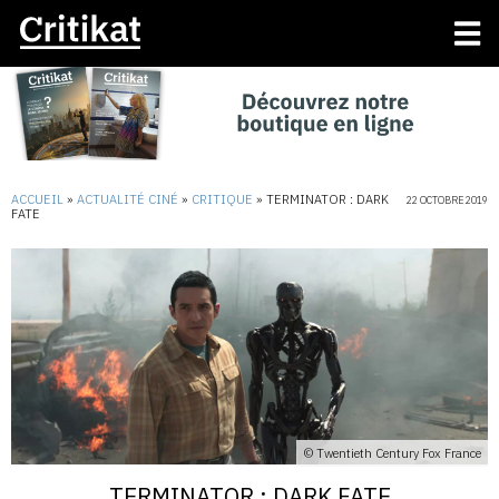
ACCUEIL
»
ACTUALITÉ CINÉ
»
CRITIQUE
»
TERMINATOR : DARK
22 OCTOBRE 2019
FATE
© Twentieth Century Fox France
TERMINATOR : DARK FATE