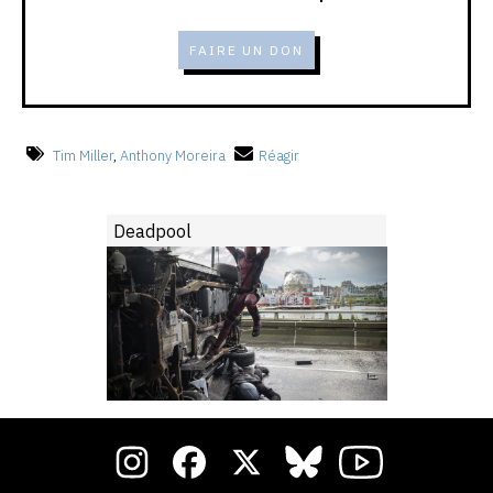
FAIRE UN DON
Tim Miller
,
Anthony Moreira
Réagir
Deadpool