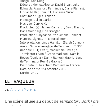
Image : Ken Seng
Décors : Monica Alberte, David Bryan, Luke
Edwards, Alejandro Fernández, Claire Fleming,
Florian Müller, Tom Still, Lucienne Suren
Costumes : Ngila Dickson
Montage : Julian Clarke
Musique : Junkie XL
Producteur(s) : James Cameron, David Ellison,
Dana Goldberg, Don Granger
Production : Skydance Productions, Tencent
Pictures, Lightstorm Entertainment
Interprétation : Linda Hamilton (Sarah Connor),
Arnold Schwarzenegger (le Terminator T-800
(modèle 101) / Carl), Mackenzie Davis (le
Terminator I-950 / Grace Madison), Natalia
Reyes (Daniela « Dani » Ramos), Gabriel Luna
(le Terminator Rev-9 / Gabriel)
Distributeur : Twentieth Century Fox France
Date de sortie : 23 octobre 2019
Durée : 2h09
LE TRAQUEUR
par
Anthony Moreira
Une scène située au début de
Terminator : Dark Fate