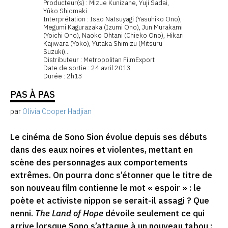
Producteur(s) : Mizue Kunizane, Yuji Sadai,
Yûko Shiomaki
Interprétation : Isao Natsuyagi (Yasuhiko Ono),
Megumi Kagurazaka (Izumi Ono), Jun Murakami
(Yoichi Ono), Naoko Ohtani (Chieko Ono), Hikari
Kajiwara (Yoko), Yutaka Shimizu (Mitsuru
Suzuki)…
Distributeur : Metropolitan FilmExport
Date de sortie : 24 avril 2013
Durée : 2h13
PAS À PAS
par
Olivia Cooper Hadjian
Le cinéma de Sono Sion évolue depuis ses débuts
dans des eaux noires et violentes, mettant en
scène des personnages aux comportements
extrêmes. On pourra donc s’étonner que le titre de
son nouveau film contienne le mot « espoir » : le
poète et activiste nippon se serait-il assagi ? Que
nenni.
The Land of Hope
dévoile seulement ce qui
arrive lorsque Sono s’attaque à un nouveau tabou :