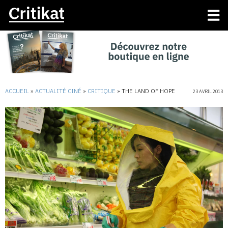
ACCUEIL
»
ACTUALITÉ CINÉ
»
CRITIQUE
»
THE LAND OF HOPE
23 AVRIL 2013