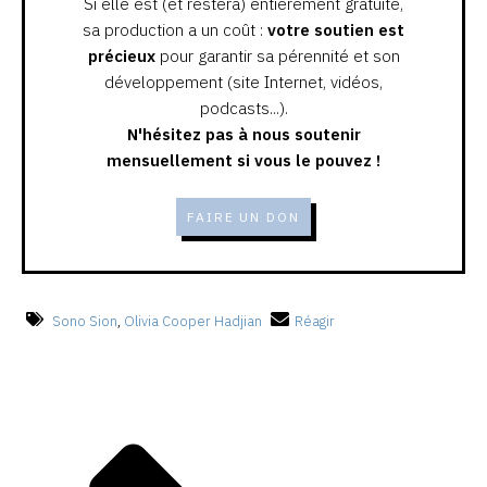
Si elle est (et restera) entièrement gratuite,
sa production a un coût :
votre soutien est
précieux
pour garantir sa pérennité et son
développement (site Internet, vidéos,
podcasts...).
N'hésitez pas à nous soutenir
mensuellement si vous le pouvez !
FAIRE UN DON
Sono Sion
,
Olivia Cooper Hadjian
Réagir