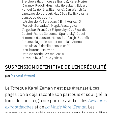
Brejchova (la princesse Bianca), Karel Hoger
(Cyrano), Rudolf Hrusinsky (le sultan), Eduard
Kohout (le général Ellemerle), Jan Werich (le
capitaine de bateau), Naděžda Blažíčková (la
danseuse de cour)...
(L'Arche de M. Servadac :) Emil Horvath Jr
(Porucík Servadac), Magda Vasaryova
(Angelika), František Filipovsky (Col. Picard),
Cestmir Randa (le consul Spanelský), Josef
Hlinomaz (Lacoste), Hanus Bor (Luigi), Zdeněk
Braunschläger (le soldat colonial), Zdena
Bronislavská (la fille dans le café)
Distributeur : Malavida
Date de sortie : 27 mai 2015
Durée : 1h20 / 1h23 / 1h15
SUSPENSION DÉFINITIVE DE L'INCRÉDULITÉ
par
Vincent Avenel
Le Tchèque Karel Zeman n’est pas étranger à ces
pages : on a déjà raconté son parcours et souligné la
force de son imaginaire pour les sorties des
Aventures
extraordinaires
et de
La Magie Karel Zeman
. Les