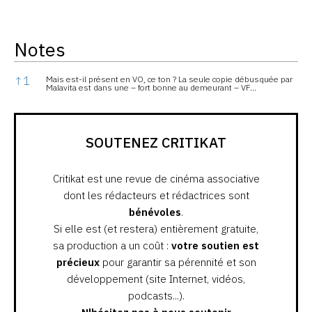
Notes
Notes
↑
1
Mais est-il présent en VO, ce ton ? La seule copie débusquée par
Malavita est dans une – fort bonne au demeurant – VF…
SOUTENEZ CRITIKAT
Critikat est une revue de cinéma associative
dont les rédacteurs et rédactrices sont
bénévoles
.
Si elle est (et restera) entièrement gratuite,
sa production a un coût :
votre soutien est
précieux
pour garantir sa pérennité et son
développement (site Internet, vidéos,
podcasts...).