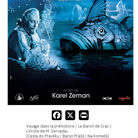
Voyage dans la préhistoire / Le Baron de Crac /
L’Arche de M. Servadac
(Cesta do Pravěku / Baron Prášil / Na Kometě)