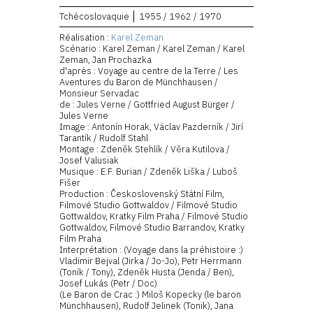
Tchécoslovaquie
1955 / 1962 / 1970
Réalisation :
Karel Zeman
Scénario : Karel Zeman / Karel Zeman / Karel
Zeman, Jan Prochazka
d'après : Voyage au centre de la Terre / Les
Aventures du Baron de Münchhausen /
Monsieur Servadac
de : Jules Verne / Gottfried August Bürger /
Jules Verne
Image : Antonín Horak, Václav Pazderník / Jirí
Tarantík / Rudolf Stahl
Montage : Zdeněk Stehlík / Věra Kutilova /
Josef Valusiak
Musique : E.F. Burian / Zdeněk Liška / Luboš
Fišer
Production : Československý Státní Film,
Filmové Studio Gottwaldov / Filmové Studio
Gottwaldov, Kratky Film Praha / Filmové Studio
Gottwaldov, Filmové Studio Barrandov, Kratky
Film Praha
Interprétation : (Voyage dans la préhistoire :)
Vladimir Bejval (Jirka / Jo-Jo), Petr Herrmann
(Toník / Tony), Zdeněk Husta (Jenda / Ben),
Josef Lukás (Petr / Doc)
(Le Baron de Crac :) Miloš Kopecky (le baron
Münchhausen), Rudolf Jelinek (Tonik), Jana