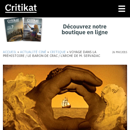
ACCUEIL
»
ACTUALITÉ CINÉ
»
CRITIQUE
»
VOYAGE DANS LA
26 MAI 2015
PRÉHISTOIRE / LE BARON DE CRAC / L’ARCHE DE M. SERVADAC