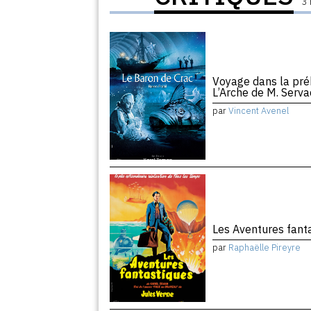
3 
Voyage dans la préh
L’Arche de M. Serv
par
Vincent Avenel
Les Aventures fant
par
Raphaëlle Pireyre