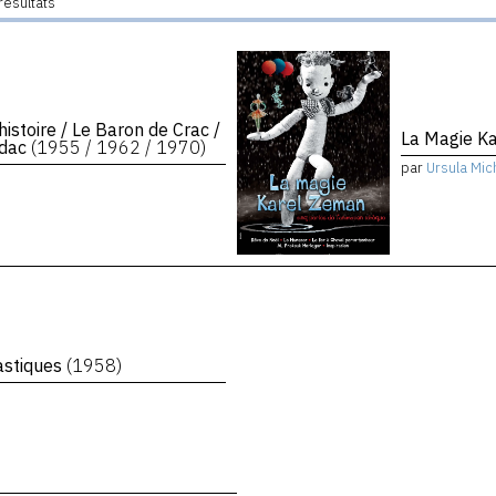
résultats
istoire / Le Baron de Crac /
La Magie K
adac
(1955 / 1962 / 1970)
par
Ursula Mic
astiques
(1958)