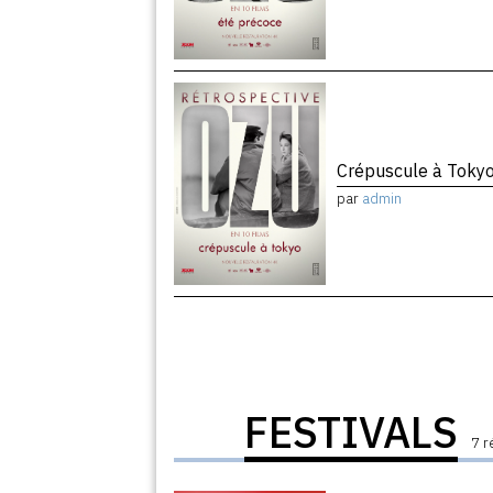
Crépuscule à Toky
par
admin
FESTIVALS
7 r