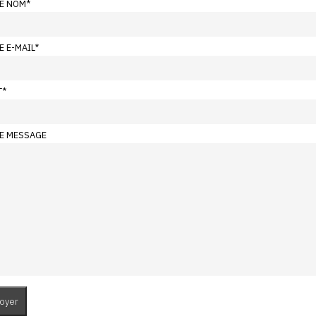
E NOM
*
E E-MAIL
*
T
*
E MESSAGE