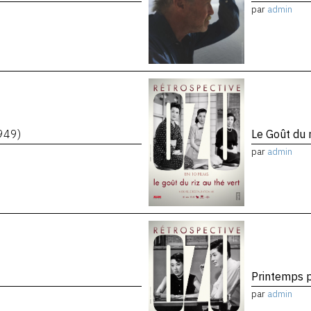
par
admin
949)
Le Goût du r
par
admin
)
Printemps 
par
admin