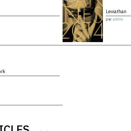
Leviathan
par
admin
ork
ICLES