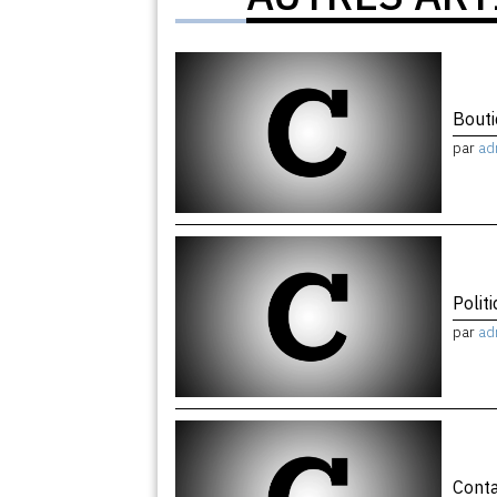
Bout
par
ad
Polit
par
ad
Cont