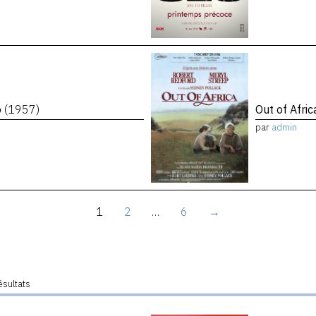
o
(1957)
Out of Afri
par
admin
1
2
…
6
→
ésultats