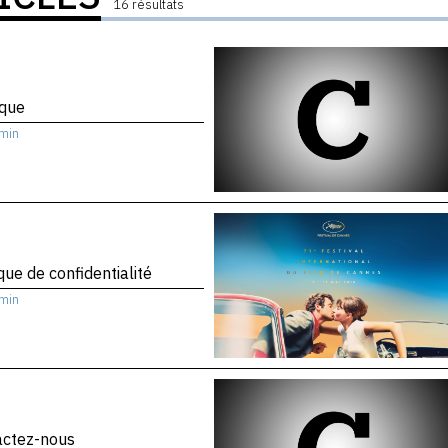
16 résultats
ique
min
ique de confidentialité
min
actez-nous