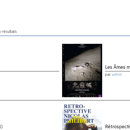
 résultats
Les Âmes 
par
admin
8)
Rétrospecti