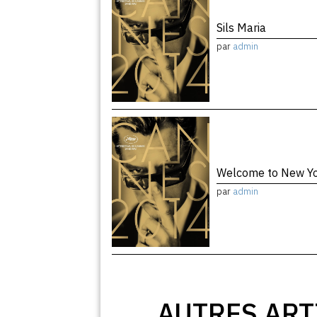
Sils Maria
par
admin
Welcome to New Y
par
admin
AUTRES ART