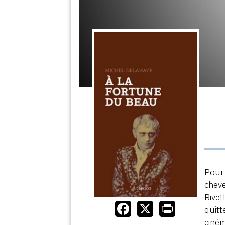
Pour 
cheve
Rivet
quitt
ciném