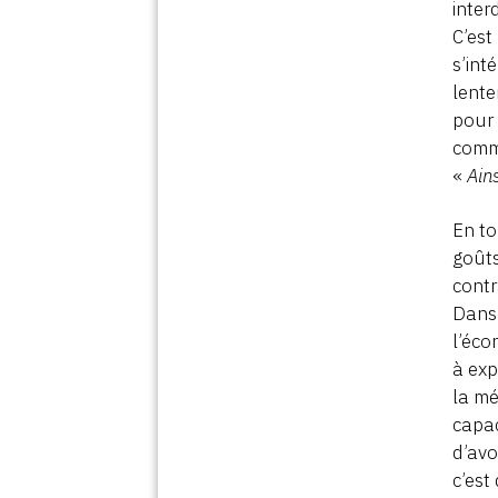
inter
C’est
s’int
lente
pour 
comme
«
Ains
En to
goûts
contr
Dans 
l’éco
à exp
la mé
capac
d’avo
c’est