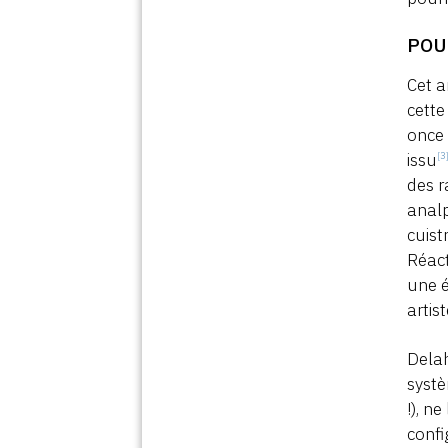
POU
Cet a
cette
once 
issu
[3
des r
analp
cuist
Réact
une é
artis
Delah
systè
!), n
confi