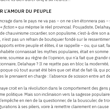
R L’AMOUR DU PEUPLE
ncrage dans le pays ne va pas – on ne s’en étonnera pas – s
 «
fiction
» qui méprise le réel provincial. Poujadiste, Delahay
de chauvinisme cocardier, son populisme, c’est-à-dire son a
, n’est pas un refrain de boutiquier fondé sur le ressentim
]
apports entre peuple et élites, il se rappelle – ou, qui sai
habète connaissait les mythes populaires, était en somme pl
rerie, soumise au règne de l’opinion, qui n’a fait que grand
ionnaire, Delahaye ? Il ne rejette pas en bloc la modernité,
poque où tout aurait été béni que cet état de fait-là, qui po
tes le prenaient en charge : l’absence de scission entre art d
aye croit en la révolution dans le comportement des gens
me politique. Mais son inclinaison vers la sagesse populai
e l’empêche en rien de la questionner, de la bousculer, de tr
gurations à ses piliers, voire à remettre clairement en cause 