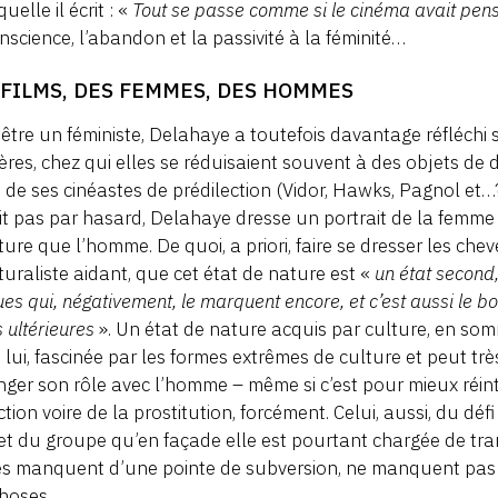
uelle il écrit : «
Tout se passe comme si le cinéma avait pen
onscience, l’abandon et la passivité à la féminité…
 FILMS, DES FEMMES, DES HOMMES
être un féministe, Delahaye a toutefois davantage réfléchi
ères, chez qui elles se réduisaient souvent à des objets de
n de ses cinéastes de prédilection (Vidor, Hawks, Pagnol et…? 
lit pas par hasard, Delahaye dresse un portrait de la femme 
ture que l’homme. De quoi, a priori, faire se dresser les chev
turaliste aidant, que cet état de nature est «
un état second,
ues qui, négativement, le marquent encore, et c’est aussi le bou
s ultérieures
». Un état de nature acquis par culture, en som
 lui, fascinée par les formes extrêmes de culture et peut trè
ger son rôle avec l’homme – même si c’est pour mieux réintég
tion voire de la prostitution, forcément. Celui, aussi, du dé
et du groupe qu’en façade elle est pourtant chargée de tra
les manquent d’une pointe de subversion, ne manquent pas 
hoses.