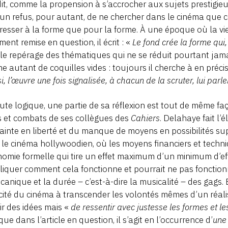
dit, comme la propension à s’accrocher aux sujets prestigie
 un refus, pour autant, de ne chercher dans le cinéma que ce
éresser à la forme que pour la forme. À une époque où la vie
ment remise en question, il écrit : «
Le fond crée la forme qui, 
le repérage des thématiques qui ne se réduit pourtant jama
 autant de coquilles vides : toujours il cherche à en précise
i, l’œuvre une fois signalisée, à chacun de la scruter, lui parler,
ute logique, une partie de sa réflexion est tout de même fa
 et combats de ses collègues des
Cahiers
. Delahaye fait l’
ainte en liberté et du manque de moyens en possibilités supé
le cinéma hollywoodien, où les moyens financiers et techn
nomie formelle qui tire un effet maximum d’un minimum d’ef
liquer comment cela fonctionne et pourrait ne pas fonctio
canique et la durée – c’est-à-dire la musicalité – des gags.
ité du cinéma à transcender les volontés mêmes d’un réalis
ir des idées mais «
de ressentir avec justesse les formes et le
 que dans l’article en question, il s’agit en l’occurrence d’
une