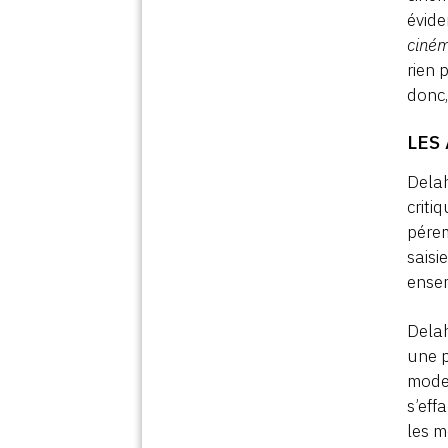
évide
ciné
rien 
donc,
LES
Delah
criti
pérem
saisi
ense
Delah
une p
modes
s’eff
les m