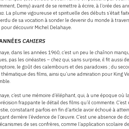
mment, Demy) avant de se remettre à écrire, à l’orée des a
ma
. La plume vigoureuse et spirituelle des débuts s’était fait
perdu de sa vocation à sonder le devenir du monde à travers l
 pour découvrir Michel Delahaye.
 ANNÉES
CAHIERS
aye, dans les années 1960, c’est un peu le chaînon manqu
ques, pas les cinéastes – chez qui, sans surprise, il fit aussi d
ptoire, le goût des calembours et des paradoxes ; du second
e thématique des films, ainsi qu’une admiration pour King Vido
mble.
aye, c’est une mémoire d’éléphant, qui, à une époque où la 
récision frappante le détail des films qu’il commente. C’est
tie, constatant parfois en fin d’article avoir échoué à attei
açant derrière l’évidence de l’œuvre. C’est une absence de d
écanismes de ses confrères, comme l’application scolaire d