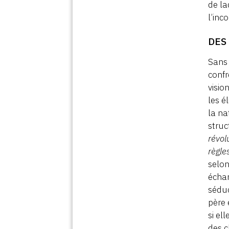
de laq
l’inc
DES
Sans 
confr
visio
les é
la na
struc
révol
règle
selon
échan
séduc
père 
si el
des c