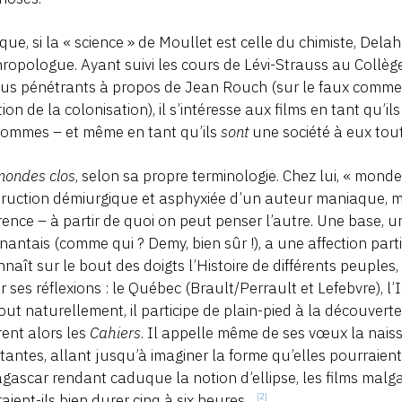
 que, si la « science » de Moullet est celle du chimiste, De
hropologue. Ayant suivi les cours de Lévi-Strauss au Collège
lus pénétrants à propos de Jean Rouch (sur le faux comme 
ion de la colonisation), il s’intéresse aux films en tant qu’i
hommes – et même en tant qu’ils
sont
une société à eux tout
mondes clos
, selon sa propre terminologie. Chez lui, « monde
ruction démiurgique et asphyxiée d’un auteur maniaque, 
ence – à partir de quoi on peut penser l’autre. Une base, u
nantais (comme qui ? Demy, bien sûr !), a une affection parti
nnaît sur le bout des doigts l’Histoire de différents peuple
r ses réflexions : le Québec (Brault/Perrault et Lefebvre), l
Tout naturellement, il participe de plain-pied à la découve
vrent alors les
Cahiers
. Il appelle même de ses vœux la nai
stantes, allant jusqu’à imaginer la forme qu’elles pourraient 
ascar rendant caduque la notion d’ellipse, les films malgach
aient-ils bien durer cinq à six heures…
[2]