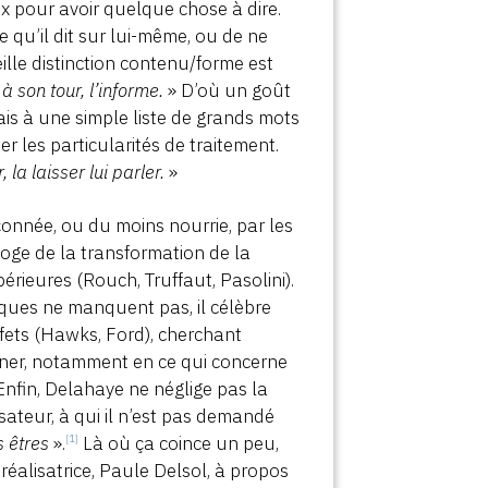
ux pour avoir quelque chose à dire.
 qu’il dit sur lui-même, ou de ne
ille distinction contenu/forme est
à son tour, l’informe.
» D’où un goût
is à une simple liste de grands mots
r les particularités de traitement.
 la laisser lui parler.
»
çonnée, ou du moins nourrie, par les
éloge de la transformation de la
rieures (Rouch, Truffaut, Pasolini).
iques ne manquent pas, il célèbre
fets (Hawks, Ford), cherchant
nner, notamment en ce qui concerne
 Enfin, Delahaye ne néglige pas la
ateur, à qui il n’est pas demandé
s êtres
».
Là où ça coince un peu,
[1]
réalisatrice, Paule Delsol, à propos