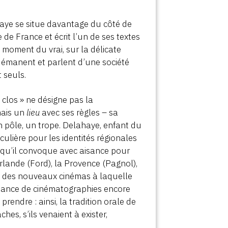
lahaye se situe davantage du côté de
 de France et écrit l’un de ses textes
moment du vrai, sur la délicate
ls émanent et parlent d’une société
 seuls.
 clos » ne désigne pas la
mais un
lieu
avec ses règles – sa
n pôle, un trope. Delahaye, enfant du
culière pour les identités régionales
s, qu’il convoque avec aisance pour
’Irlande (Ford), la Provence (Pagnol),
rte des nouveaux cinémas à laquelle
ssance de cinématographies encore
prendre : ainsi, la tradition orale de
es, s’ils venaient à exister,