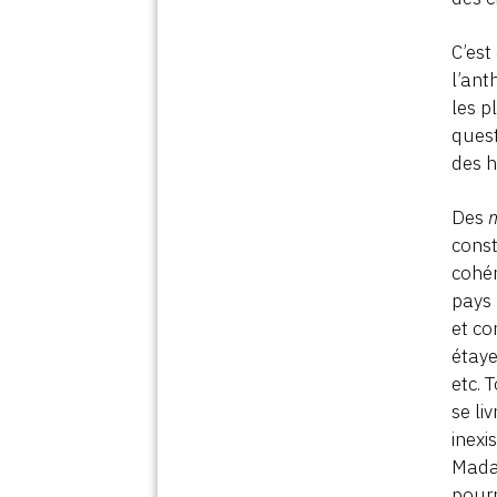
C’est
l’ant
les p
quest
des 
Des
const
cohér
pays 
et co
étaye
etc. 
se li
inexi
Madag
pourr