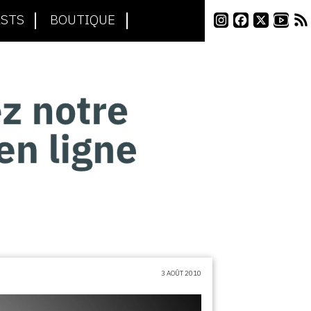
STS
BOUTIQUE
3 AOÛT 2010