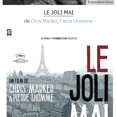
© Potemkine Films
LE JOLI MAI
de
Chris Marker
,
Pierre Lhomme