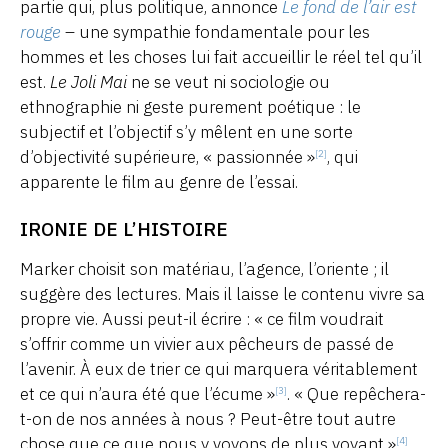
partie qui, plus politique, annonce
Le fond de l’air est
rouge
– une sympathie fondamentale pour les
hommes et les choses lui fait accueillir le réel tel qu’il
est.
Le Joli Mai
ne se veut ni sociologie ou
ethnographie ni geste purement poétique : le
subjectif et l’objectif s’y mêlent en une sorte
d’objectivité supérieure, « passionnée »
, qui
[2]
apparente le film au genre de l’essai.
IRONIE DE L’HISTOIRE
Marker choisit son matériau, l’agence, l’oriente ; il
suggère des lectures. Mais il laisse le contenu vivre sa
propre vie. Aussi peut-il écrire : « ce film voudrait
s’offrir comme un vivier aux pêcheurs de passé de
l’avenir. À eux de trier ce qui marquera véritablement
et ce qui n’aura été que l’écume »
. « Que repêchera-
[3]
t-on de nos années à nous ? Peut-être tout autre
chose que ce que nous y voyons de plus voyant »
.
[4]