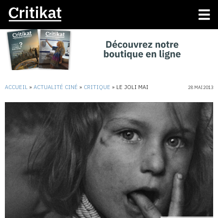
ACCUEIL
»
ACTUALITÉ CINÉ
»
CRITIQUE
»
LE JOLI MAI
28 MAI 2013