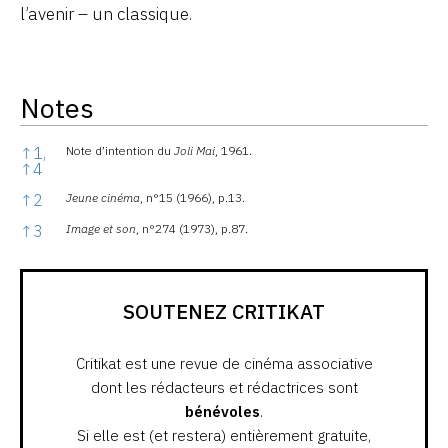
l’avenir – un classique.
Notes
Notes
↑
1,
Note d’intention du
Joli Mai
, 1961.
↑
4
↑
2
Jeune cinéma
, n°15 (1966), p.13.
↑
3
Image et son
, n°274 (1973), p.87.
SOUTENEZ CRITIKAT
Critikat est une revue de cinéma associative
dont les rédacteurs et rédactrices sont
bénévoles
.
Si elle est (et restera) entièrement gratuite,