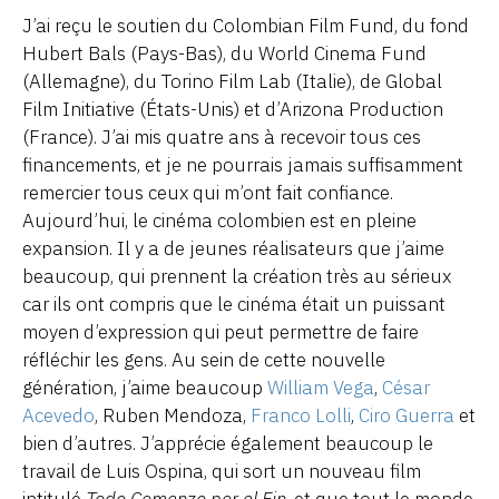
J’ai reçu le soutien du Colombian Film Fund, du fond
Hubert Bals (Pays-Bas), du World Cinema Fund
(Allemagne), du Torino Film Lab (Italie), de Global
Film Initiative (États-Unis) et d’Arizona Production
(France). J’ai mis quatre ans à recevoir tous ces
financements, et je ne pourrais jamais suffisamment
remercier tous ceux qui m’ont fait confiance.
Aujourd’hui, le cinéma colombien est en pleine
expansion. Il y a de jeunes réalisateurs que j’aime
beaucoup, qui prennent la création très au sérieux
car ils ont compris que le cinéma était un puissant
moyen d’expression qui peut permettre de faire
réfléchir les gens. Au sein de cette nouvelle
génération, j’aime beaucoup
William Vega
,
César
Acevedo
, Ruben Mendoza,
Franco Lolli
,
Ciro Guerra
et
bien d’autres. J’apprécie également beaucoup le
travail de Luis Ospina, qui sort un nouveau film
intitulé
Todo Comenzo por el Fin
, et que tout le monde