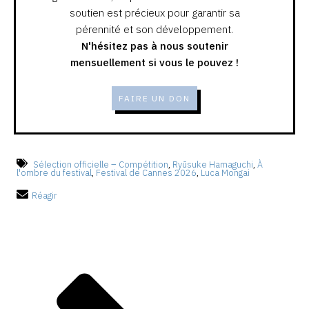
soutien est précieux pour garantir sa
pérennité et son développement.
N'hésitez pas à nous soutenir
mensuellement si vous le pouvez !
FAIRE UN DON
Sélection officielle – Compétition
,
Ryūsuke Hamaguchi
,
À
l'ombre du festival
,
Festival de Cannes 2026
,
Luca Mongai
Réagir