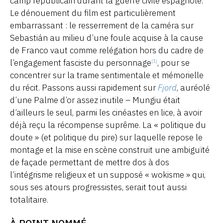
camp républicain durant la guerre civile espagnole.
Le dénouement du film est particulièrement
embarrassant : le resserrement de la caméra sur
Sebastián au milieu d’une foule acquise à la cause
de Franco vaut comme relégation hors du cadre de
l’engagement fasciste du personnage
, pour se
[1]
concentrer sur la trame sentimentale et mémorielle
du récit. Passons aussi rapidement sur
Fjord
, auréolé
d’une Palme d’or assez inutile – Mungiu était
d’ailleurs le seul, parmi les cinéastes en lice, à avoir
déjà reçu la récompense suprême. La « politique du
doute » (et politique du pire) sur laquelle repose le
montage et la mise en scène construit une ambiguïté
de façade permettant de mettre dos à dos
l’intégrisme religieux et un supposé « wokisme » qui,
sous ses atours progressistes, serait tout aussi
totalitaire.
À POINT NOMMÉ