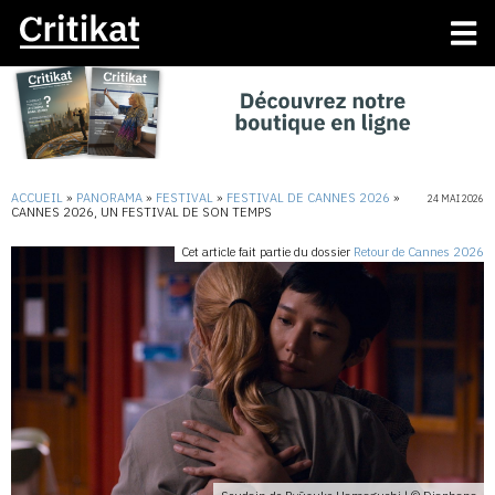
ACCUEIL
»
PANORAMA
»
FESTIVAL
»
FESTIVAL DE CANNES 2026
»
24 MAI 2026
CANNES 2026, UN FESTIVAL DE SON TEMPS
Cet article fait partie du dossier
Retour de Cannes 2026