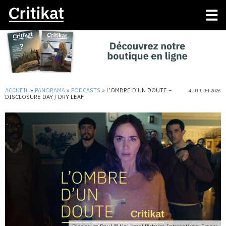
ACCUEIL
»
PANORAMA
»
PODCASTS
»
L’OMBRE D’UN DOUTE –
4 JUILLET 2026
DISCLOSURE DAY / DRY LEAF