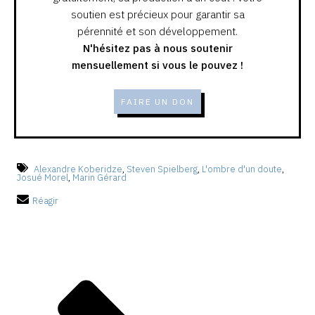
soutien est précieux pour garantir sa
pérennité et son développement.
N'hésitez pas à nous soutenir
mensuellement si vous le pouvez !
FAIRE UN DON
Alexandre Koberidze
,
Steven Spielberg
,
L'ombre d'un doute
,
Josué Morel
,
Marin Gérard
Réagir