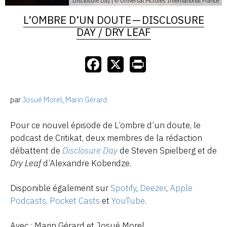
Disclosure Day | © Universal Pictures International France
L’OMBRE D’UN DOUTE — DISCLOSURE
DAY / DRY LEAF
par
Josué Morel
,
Marin Gérard
Pour ce nouvel épisode de L’ombre d’un doute, le
podcast de Critikat, deux membres de la rédaction
débattent de
Disclosure Day
de Steven Spielberg et de
Dry Leaf
d’Alexandre Koberidze.
Disponible également sur
Spotify
,
Deezer
,
Apple
Podcasts,
Pocket Casts
et
YouTube
.
Avec : Marin Gérard et Josué Morel.