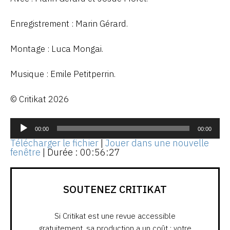
Enregistrement : Marin Gérard.
Montage : Luca Mongai.
Musique : Emile Petitperrin.
© Critikat 2026
Lecteur
audio
00:00
00:00
Télécharger le fichier
|
Jouer dans une nouvelle
fenêtre
|
Durée : 00:56:27
SOUTENEZ CRITIKAT
Si Critikat est une revue accessible
gratuitement, sa production a un coût : votre