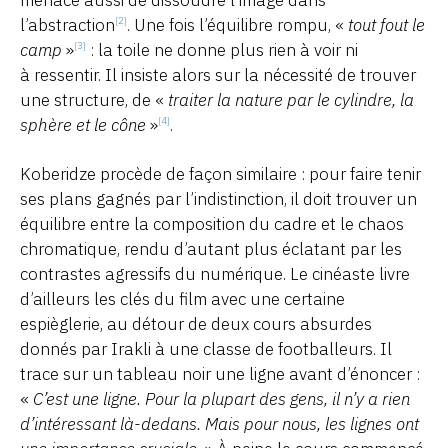
menace aussi de dissoudre l’image dans
l’abstraction
. Une fois l’équilibre rompu, «
tout fout le
[2]
camp
»
: la toile ne donne plus rien à voir ni
[3]
à ressentir. Il insiste alors sur la nécessité de trouver
une structure, de «
traiter la nature par le cylindre, la
sphère et le cône
»
.
[4]
Koberidze procède de façon similaire : pour faire tenir
ses plans gagnés par l’indistinction, il doit trouver un
équilibre entre la composition du cadre et le chaos
chromatique, rendu d’autant plus éclatant par les
contrastes agressifs du numérique. Le cinéaste livre
d’ailleurs les clés du film avec une certaine
espièglerie, au détour de deux cours absurdes
donnés par Irakli à une classe de footballeurs. Il
trace sur un tableau noir une ligne avant d’énoncer :
«
C’est une ligne. Pour la plupart des gens, il n’y a rien
d’intéressant là-dedans. Mais pour nous, les lignes ont