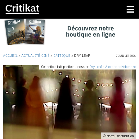
ACCUEIL
»
ACTUALITÉ CINÉ
»
CRITIQUE
»
DRY LEAF
7 JUILLET 2026
Cet article fait partie du dossier
Dry Leaf d’Alexandre Koberidze
© Norte Distribution