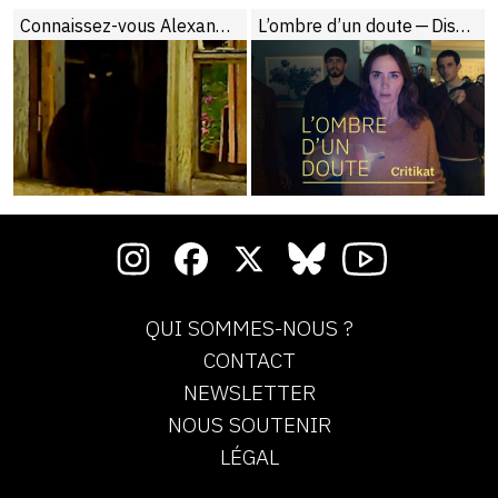
Leaf
Connaissez-vous Alexandre Koberidze ?
L’ombre d’un doute — Disclosure Day / Dry Leaf
QUI SOMMES-NOUS ?
CONTACT
NEWSLETTER
NOUS SOUTENIR
LÉGAL