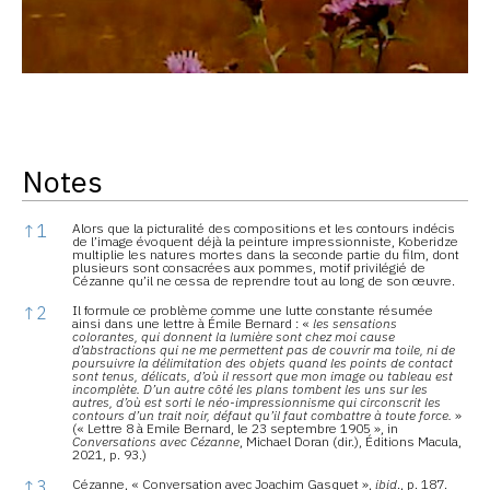
Notes
Notes
↑
1
Alors que la picturalité des compositions et les contours indécis
de l’image évoquent déjà la peinture impressionniste, Koberidze
multiplie les natures mortes dans la seconde partie du film, dont
plusieurs sont consacrées aux pommes, motif privilégié de
Cézanne qu’il ne cessa de reprendre tout au long de son œuvre.
↑
2
Il formule ce problème comme une lutte constante résumée
ainsi dans une lettre à Émile Bernard : «
les sensations
colorantes, qui donnent la lumière sont chez moi cause
d’abstractions qui ne me permettent pas de couvrir ma toile, ni de
poursuivre la délimitation des objets quand les points de contact
sont tenus, délicats, d’où il ressort que mon image ou tableau est
incomplète. D’un autre côté les plans tombent les uns sur les
autres, d’où est sorti le néo-impressionnisme qui circonscrit les
contours d’un trait noir, défaut qu’il faut combattre à toute force.
»
(« Lettre 8
à Emile Bernard, le 23 septembre 1905 », in
Conversations avec Cézanne
, Michael Doran (dir.), Éditions Macula,
2021, p. 93.)
↑
3
Cézanne, « Conversation avec Joachim Gasquet »,
ibid
., p. 187.