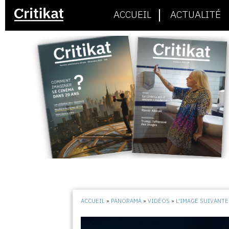
ACCUEIL
ACTUALITÉ
ACCUEIL
»
PANORAMA
»
VIDÉOS
»
L'IMAGE SUIVANTE