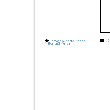
L'image suivante
,
Adrien
Réa
Mitterrand Munch