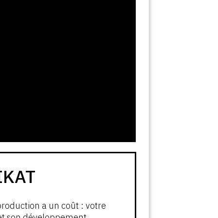
IKAT
production a un coût : votre
 et son développement.