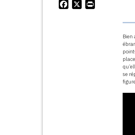
Bien 
ébran
point
place
qu’el
se ré
figur