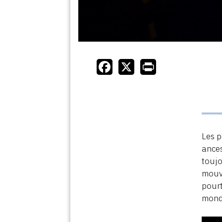
Les p
ances
toujo
mouve
pourt
monde