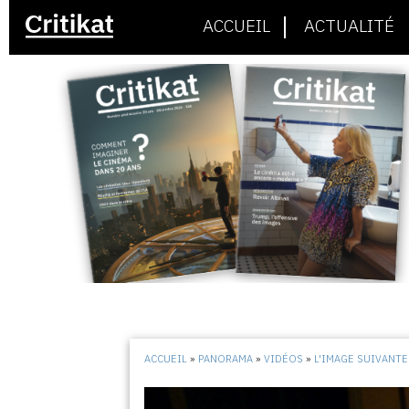
ACCUEIL
ACTUALITÉ
ACCUEIL
»
PANORAMA
»
VIDÉOS
»
L'IMAGE SUIVANTE