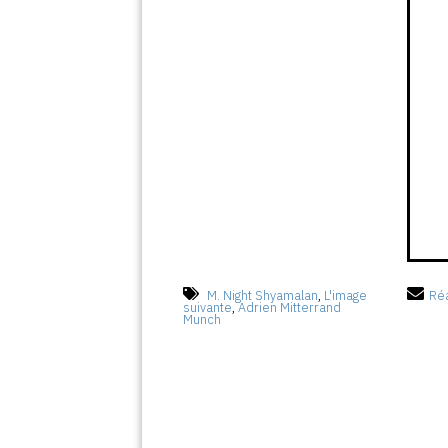
M. Night Shyamalan
,
L'image
Réa
suivante
,
Adrien Mitterrand
Munch