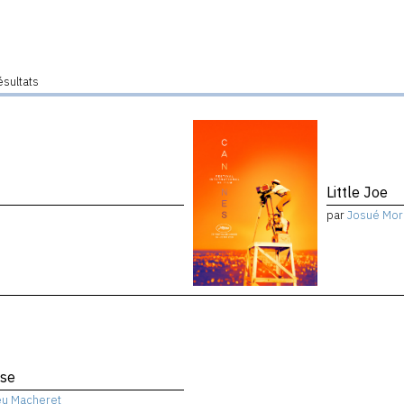
ésultats
Little Joe
par
Josué Mor
ise
eu Macheret