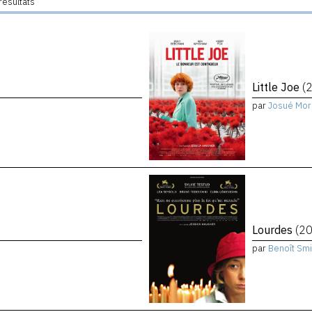
résultats
Little Joe
(
par
Josué Mor
Lourdes
(2
par
Benoît Smi