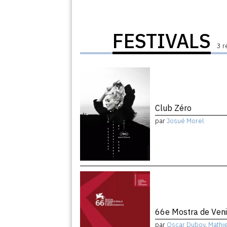
FESTIVALS
3 r
Club Zéro
par
Josué Morel
66e Mostra de Ven
par
Oscar Duboy
,
Mathi