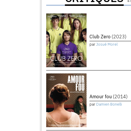
4 
Club Zero
(2023)
par
Josué Morel
Amour fou
(2014)
par
Damien Bonelli